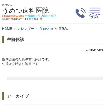
医療法人
うめつ歯科医院
umetsu dental clinic
一般歯科・小児歯科・矯正
新潟市秋葉区古田1丁目6番41号
HOME
»
カレンダー
»
午前休
»
午前休診
午前休診
2018-07-03
院内会議のため午前は休診です。
午後は２時より診療です。
アーカイブ