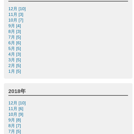
12月 [10]
11月 [3]
10月 [7]
9月 [4]
8月 [3]
7月 [5]
6月 [6]
5月 [5]
4月 [3]
3月 [5]
2月 [5]
1月 [5]
2018年
12月 [10]
11月 [6]
10月 [9]
9月 [8]
8月 [7]
7月 [5]