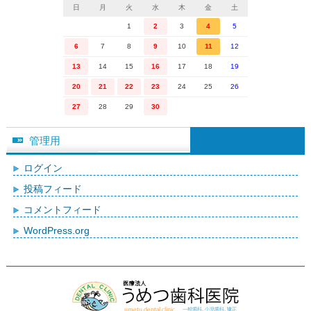
日
月
火
水
木
金
土
1
2
3
4
5
6
7
8
9
10
11
12
13
14
15
16
17
18
19
20
21
22
23
24
25
26
27
28
29
30
管理用
ログイン
投稿フィード
コメントフィード
WordPress.org