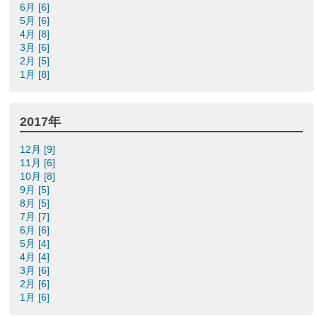
6月 [6]
5月 [6]
4月 [8]
3月 [6]
2月 [5]
1月 [8]
2017年
12月 [9]
11月 [6]
10月 [8]
9月 [5]
8月 [5]
7月 [7]
6月 [6]
5月 [4]
4月 [4]
3月 [6]
2月 [6]
1月 [6]