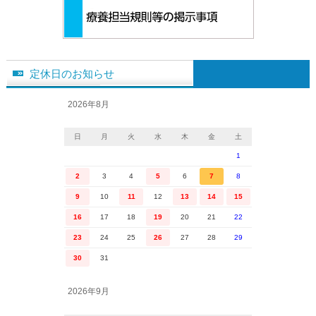
定休日のお知らせ
2026年8月
日
月
火
水
木
金
土
1
2
3
4
5
6
7
8
9
10
11
12
13
14
15
16
17
18
19
20
21
22
23
24
25
26
27
28
29
30
31
2026年9月