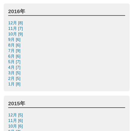
2016年
12月 [8]
11月 [7]
10月 [9]
9月 [6]
8月 [6]
7月 [9]
6月 [6]
5月 [7]
4月 [7]
3月 [5]
2月 [5]
1月 [8]
2015年
12月 [5]
11月 [6]
10月 [6]