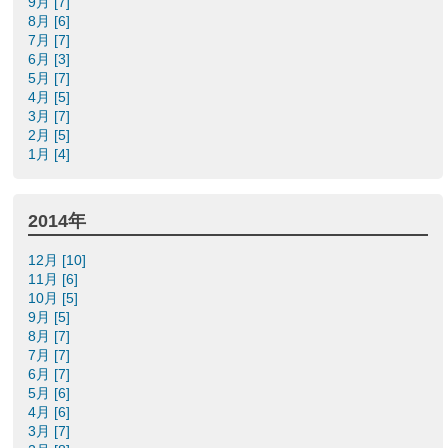
9月 [7]
8月 [6]
7月 [7]
6月 [3]
5月 [7]
4月 [5]
3月 [7]
2月 [5]
1月 [4]
2014年
12月 [10]
11月 [6]
10月 [5]
9月 [5]
8月 [7]
7月 [7]
6月 [7]
5月 [6]
4月 [6]
3月 [7]