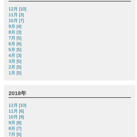
12月 [10]
11月 [3]
10月 [7]
9月 [4]
8月 [3]
7月 [5]
6月 [6]
5月 [5]
4月 [3]
3月 [5]
2月 [5]
1月 [5]
2018年
12月 [10]
11月 [6]
10月 [9]
9月 [8]
8月 [7]
7月 [5]