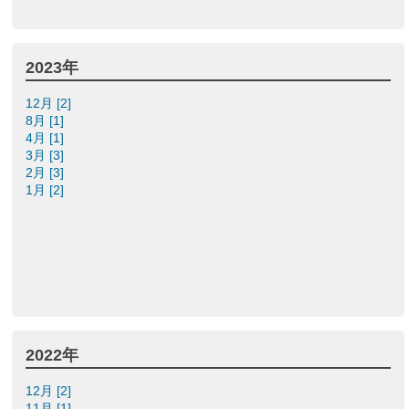
2023年
12月 [2]
8月 [1]
4月 [1]
3月 [3]
2月 [3]
1月 [2]
2022年
12月 [2]
11月 [1]