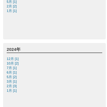
5月 [1]
2月 [2]
1月 [1]
2024年
12月 [1]
10月 [2]
7月 [1]
6月 [1]
5月 [2]
3月 [1]
2月 [3]
1月 [1]