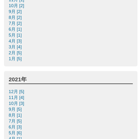
10月 [2]
9月 [2]
8月 [2]
7月 [2]
6月 [1]
5月 [1]
4月 [3]
3月 [4]
2月 [5]
1月 [5]
2021年
12月 [5]
11月 [4]
10月 [3]
9月 [5]
8月 [1]
7月 [5]
6月 [3]
5月 [6]
4月 [1]