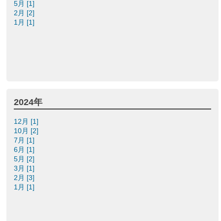
5月 [1]
2月 [2]
1月 [1]
2024年
12月 [1]
10月 [2]
7月 [1]
6月 [1]
5月 [2]
3月 [1]
2月 [3]
1月 [1]