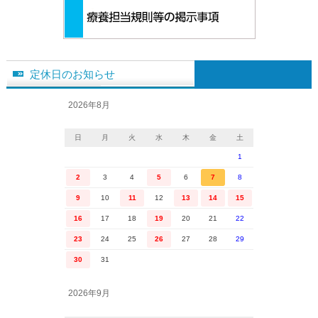
定休日のお知らせ
2026年8月
日
月
火
水
木
金
土
1
2
3
4
5
6
7
8
9
10
11
12
13
14
15
16
17
18
19
20
21
22
23
24
25
26
27
28
29
30
31
2026年9月