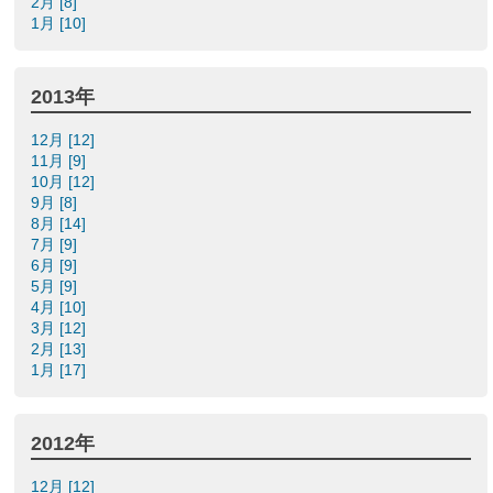
2月 [8]
1月 [10]
2013年
12月 [12]
11月 [9]
10月 [12]
9月 [8]
8月 [14]
7月 [9]
6月 [9]
5月 [9]
4月 [10]
3月 [12]
2月 [13]
1月 [17]
2012年
12月 [12]