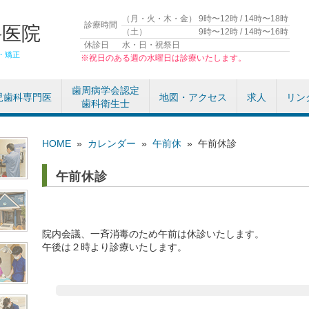
（月・火・木・金）
9時〜12時 / 14時〜18時
診療時間
科医院
（土）
9時〜12時 / 14時〜16時
休診日
水・日・祝祭日
・矯正
※祝日のある週の水曜日は診療いたします。
歯周病学会認定
児歯科専門医
地図・アクセス
求人
リン
歯科衛生士
HOME
»
カレンダー
»
午前休
»
午前休診
午前休診
院内会議、一斉消毒のため午前は休診いたします。
午後は２時より診療いたします。