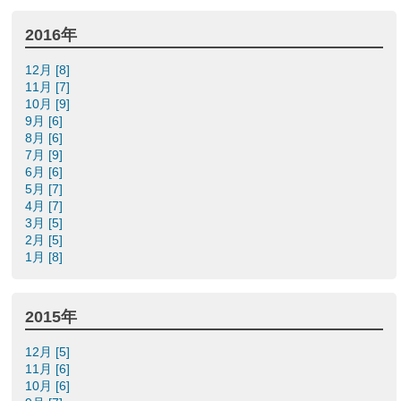
2016年
12月 [8]
11月 [7]
10月 [9]
9月 [6]
8月 [6]
7月 [9]
6月 [6]
5月 [7]
4月 [7]
3月 [5]
2月 [5]
1月 [8]
2015年
12月 [5]
11月 [6]
10月 [6]