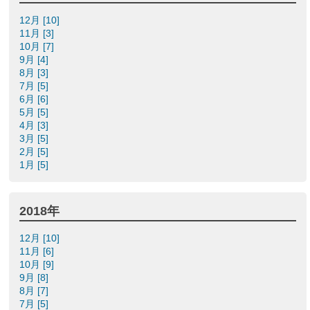
12月 [10]
11月 [3]
10月 [7]
9月 [4]
8月 [3]
7月 [5]
6月 [6]
5月 [5]
4月 [3]
3月 [5]
2月 [5]
1月 [5]
2018年
12月 [10]
11月 [6]
10月 [9]
9月 [8]
8月 [7]
7月 [5]