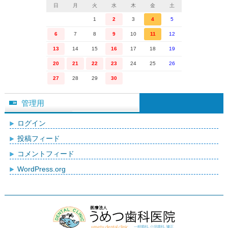
日
月
火
水
木
金
土
1
2
3
4
5
6
7
8
9
10
11
12
13
14
15
16
17
18
19
20
21
22
23
24
25
26
27
28
29
30
管理用
ログイン
投稿フィード
コメントフィード
WordPress.org