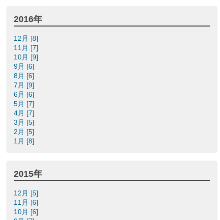
2016年
12月 [8]
11月 [7]
10月 [9]
9月 [6]
8月 [6]
7月 [9]
6月 [6]
5月 [7]
4月 [7]
3月 [5]
2月 [5]
1月 [8]
2015年
12月 [5]
11月 [6]
10月 [6]