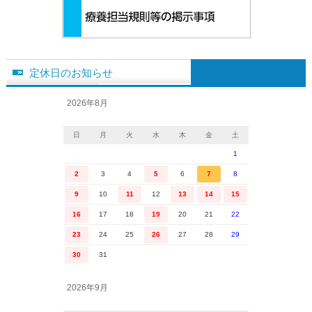
定休日のお知らせ
2026年8月
日
月
火
水
木
金
土
1
2
3
4
5
6
7
8
9
10
11
12
13
14
15
16
17
18
19
20
21
22
23
24
25
26
27
28
29
30
31
2026年9月