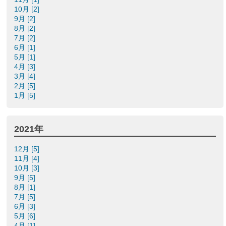
10月 [2]
9月 [2]
8月 [2]
7月 [2]
6月 [1]
5月 [1]
4月 [3]
3月 [4]
2月 [5]
1月 [5]
2021年
12月 [5]
11月 [4]
10月 [3]
9月 [5]
8月 [1]
7月 [5]
6月 [3]
5月 [6]
4月 [1]