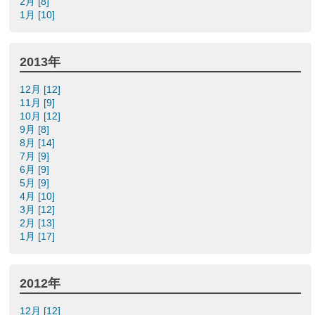
2月 [8]
1月 [10]
2013年
12月 [12]
11月 [9]
10月 [12]
9月 [8]
8月 [14]
7月 [9]
6月 [9]
5月 [9]
4月 [10]
3月 [12]
2月 [13]
1月 [17]
2012年
12月 [12]