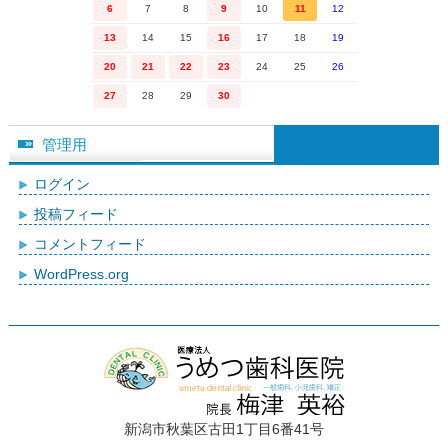
6
7
8
9
10
11
12
13
14
15
16
17
18
19
20
21
22
23
24
25
26
27
28
29
30
管理用
ログイン
投稿フィード
コメントフィード
WordPress.org
新潟市秋葉区古田1丁目6番41号