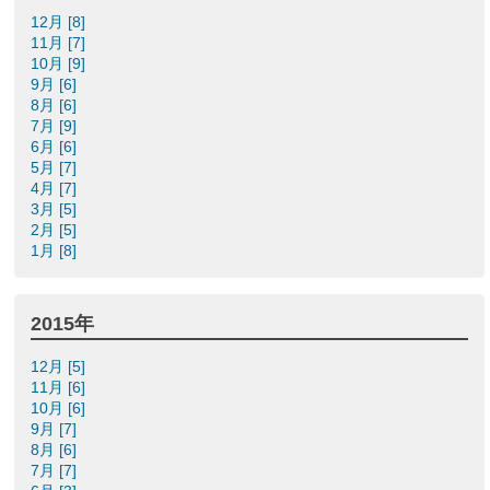
12月 [8]
11月 [7]
10月 [9]
9月 [6]
8月 [6]
7月 [9]
6月 [6]
5月 [7]
4月 [7]
3月 [5]
2月 [5]
1月 [8]
2015年
12月 [5]
11月 [6]
10月 [6]
9月 [7]
8月 [6]
7月 [7]