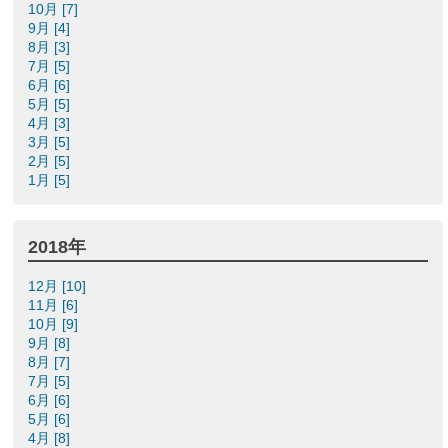
10月 [7]
9月 [4]
8月 [3]
7月 [5]
6月 [6]
5月 [5]
4月 [3]
3月 [5]
2月 [5]
1月 [5]
2018年
12月 [10]
11月 [6]
10月 [9]
9月 [8]
8月 [7]
7月 [5]
6月 [6]
5月 [6]
4月 [8]