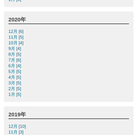
2020年
12月 [6]
11月 [5]
10月 [4]
9月 [4]
8月 [5]
7月 [6]
6月 [4]
5月 [5]
4月 [5]
3月 [5]
2月 [5]
1月 [5]
2019年
12月 [10]
11月 [3]