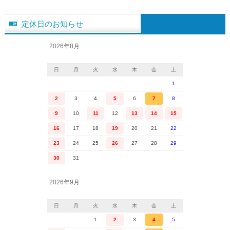
定休日のお知らせ
2026年8月
日
月
火
水
木
金
土
1
2
3
4
5
6
7
8
9
10
11
12
13
14
15
16
17
18
19
20
21
22
23
24
25
26
27
28
29
30
31
2026年9月
日
月
火
水
木
金
土
1
2
3
4
5