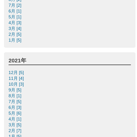
7月 [2]
6月 [1]
5月 [1]
4月 [3]
3月 [4]
2月 [5]
1月 [5]
2021年
12月 [5]
11月 [4]
10月 [3]
9月 [5]
8月 [1]
7月 [5]
6月 [3]
5月 [6]
4月 [1]
3月 [5]
2月 [7]
1月 [5]