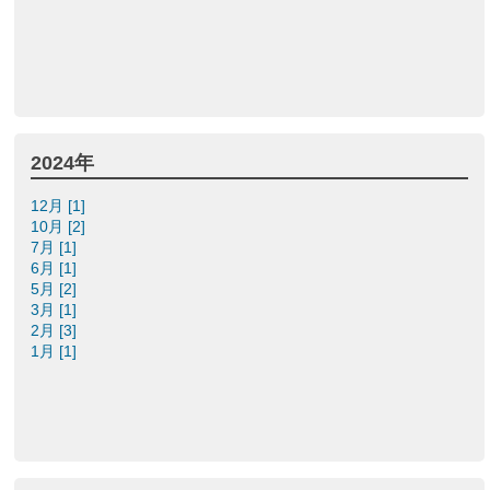
2024年
12月 [1]
10月 [2]
7月 [1]
6月 [1]
5月 [2]
3月 [1]
2月 [3]
1月 [1]