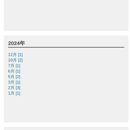
2024年
12月 [1]
10月 [2]
7月 [1]
6月 [1]
5月 [2]
3月 [1]
2月 [3]
1月 [1]