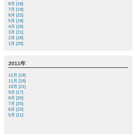
8月 [18]
7月 [19]
6月 [22]
5月 [19]
4月 [16]
3月 [21]
2月 [18]
1月 [20]
2011年
12月 [19]
11月 [19]
10月 [21]
9月 [17]
8月 [20]
7月 [20]
6月 [23]
5月 [11]