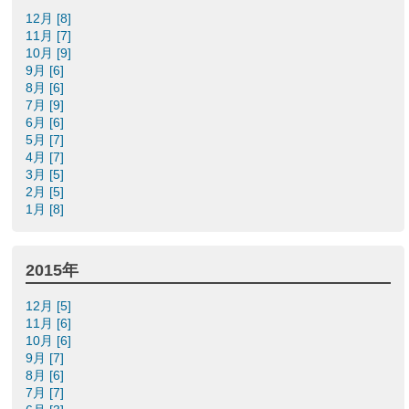
12月 [8]
11月 [7]
10月 [9]
9月 [6]
8月 [6]
7月 [9]
6月 [6]
5月 [7]
4月 [7]
3月 [5]
2月 [5]
1月 [8]
2015年
12月 [5]
11月 [6]
10月 [6]
9月 [7]
8月 [6]
7月 [7]