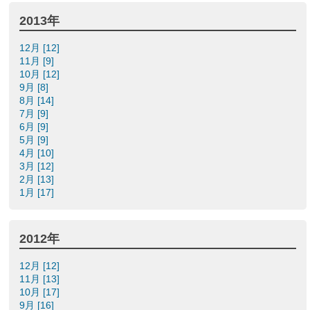
2013年
12月 [12]
11月 [9]
10月 [12]
9月 [8]
8月 [14]
7月 [9]
6月 [9]
5月 [9]
4月 [10]
3月 [12]
2月 [13]
1月 [17]
2012年
12月 [12]
11月 [13]
10月 [17]
9月 [16]