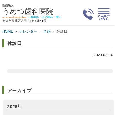
医療法人
うめつ歯科医院
umetsu dental clinic
一般歯科・小児歯科・矯正
新潟市秋葉区古田1丁目6番41号
HOME
»
カレンダー
»
全休
»
休診日
休診日
2020-03-04
アーカイブ
2026年