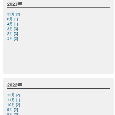
2023年
12月 [2]
8月 [1]
4月 [1]
3月 [3]
2月 [3]
1月 [2]
2022年
12月 [2]
11月 [1]
10月 [2]
9月 [2]
8月 [2]