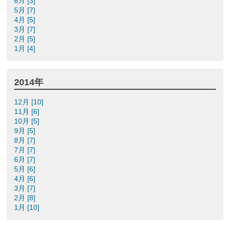
6月 [3]
5月 [7]
4月 [5]
3月 [7]
2月 [5]
1月 [4]
2014年
12月 [10]
11月 [6]
10月 [5]
9月 [5]
8月 [7]
7月 [7]
6月 [7]
5月 [6]
4月 [6]
3月 [7]
2月 [8]
1月 [10]