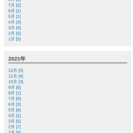
7月 [2]
6月 [1]
5月 [1]
4月 [3]
3月 [4]
2月 [5]
1月 [5]
2021年
12月 [5]
11月 [4]
10月 [3]
9月 [5]
8月 [1]
7月 [5]
6月 [3]
5月 [6]
4月 [1]
3月 [5]
2月 [7]
1月 [5]