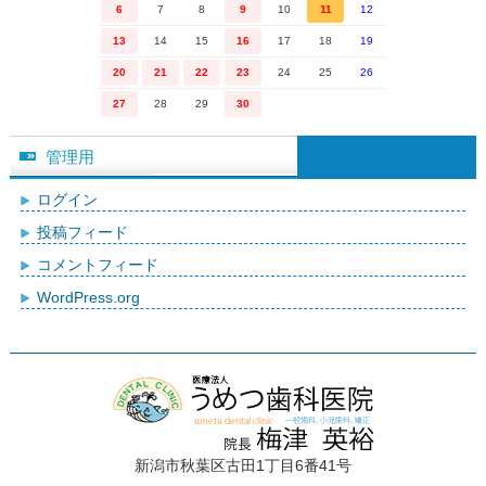
6
7
8
9
10
11
12
13
14
15
16
17
18
19
20
21
22
23
24
25
26
27
28
29
30
管理用
ログイン
投稿フィード
コメントフィード
WordPress.org
新潟市秋葉区古田1丁目6番41号