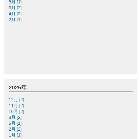
8月 [1]
6月 [2]
4月 [2]
2月 [1]
2025年
12月 [2]
11月 [2]
10月 [2]
8月 [2]
5月 [1]
2月 [2]
1月 [1]