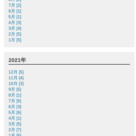
7月 [2]
6月 [1]
5月 [1]
4月 [3]
3月 [4]
2月 [5]
1月 [5]
2021年
12月 [5]
11月 [4]
10月 [3]
9月 [5]
8月 [1]
7月 [5]
6月 [3]
5月 [6]
4月 [1]
3月 [5]
2月 [7]
1月 [5]