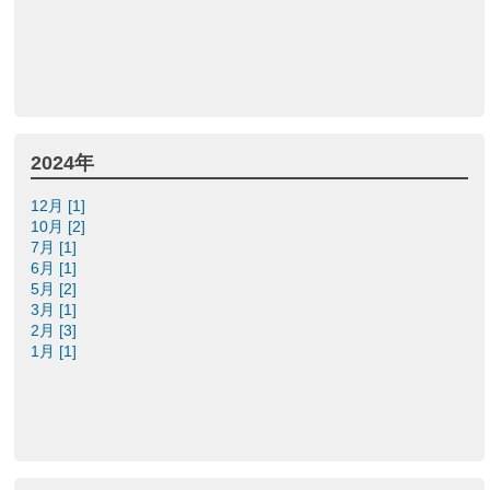
2024年
12月 [1]
10月 [2]
7月 [1]
6月 [1]
5月 [2]
3月 [1]
2月 [3]
1月 [1]