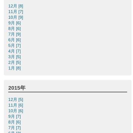
12月 [8]
11月 [7]
10月 [9]
9月 [6]
8月 [6]
7月 [9]
6月 [6]
5月 [7]
4月 [7]
3月 [5]
2月 [5]
1月 [8]
2015年
12月 [5]
11月 [6]
10月 [6]
9月 [7]
8月 [6]
7月 [7]