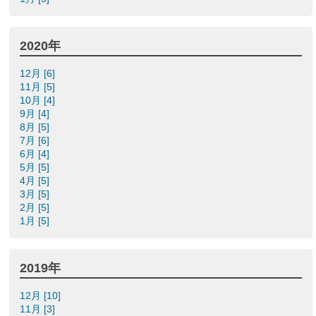
2020年
12月 [6]
11月 [5]
10月 [4]
9月 [4]
8月 [5]
7月 [6]
6月 [4]
5月 [5]
4月 [5]
3月 [5]
2月 [5]
1月 [5]
2019年
12月 [10]
11月 [3]