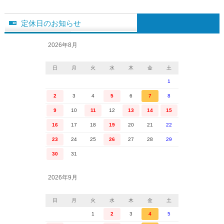
定休日のお知らせ
2026年8月
日
月
火
水
木
金
土
1
2
3
4
5
6
7
8
9
10
11
12
13
14
15
16
17
18
19
20
21
22
23
24
25
26
27
28
29
30
31
2026年9月
日
月
火
水
木
金
土
1
2
3
4
5