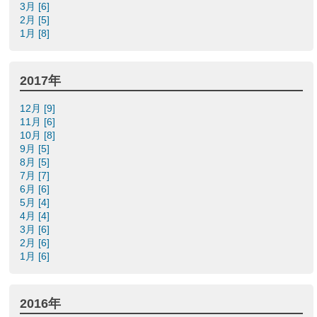
3月 [6]
2月 [5]
1月 [8]
2017年
12月 [9]
11月 [6]
10月 [8]
9月 [5]
8月 [5]
7月 [7]
6月 [6]
5月 [4]
4月 [4]
3月 [6]
2月 [6]
1月 [6]
2016年