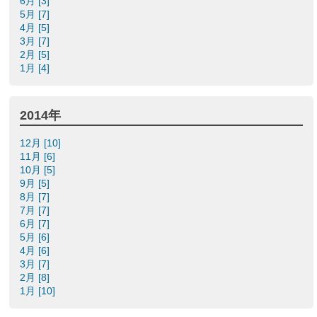
6月 [3]
5月 [7]
4月 [5]
3月 [7]
2月 [5]
1月 [4]
2014年
12月 [10]
11月 [6]
10月 [5]
9月 [5]
8月 [7]
7月 [7]
6月 [7]
5月 [6]
4月 [6]
3月 [7]
2月 [8]
1月 [10]