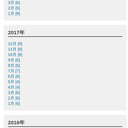
3月 [6]
2月 [5]
1月 [8]
2017年
12月 [9]
11月 [6]
10月 [8]
9月 [5]
8月 [5]
7月 [7]
6月 [6]
5月 [4]
4月 [4]
3月 [6]
2月 [6]
1月 [6]
2016年