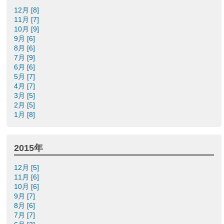
12月 [8]
11月 [7]
10月 [9]
9月 [6]
8月 [6]
7月 [9]
6月 [6]
5月 [7]
4月 [7]
3月 [5]
2月 [5]
1月 [8]
2015年
12月 [5]
11月 [6]
10月 [6]
9月 [7]
8月 [6]
7月 [7]