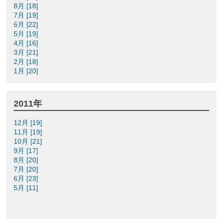
8月 [18]
7月 [19]
6月 [22]
5月 [19]
4月 [16]
3月 [21]
2月 [18]
1月 [20]
2011年
12月 [19]
11月 [19]
10月 [21]
9月 [17]
8月 [20]
7月 [20]
6月 [23]
5月 [11]