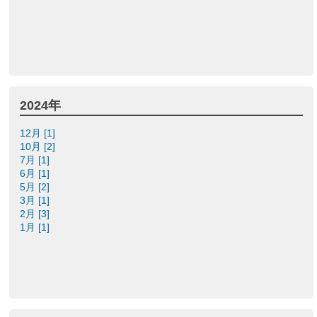
2024年
12月 [1]
10月 [2]
7月 [1]
6月 [1]
5月 [2]
3月 [1]
2月 [3]
1月 [1]