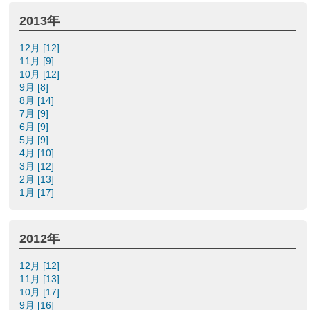
2013年
12月 [12]
11月 [9]
10月 [12]
9月 [8]
8月 [14]
7月 [9]
6月 [9]
5月 [9]
4月 [10]
3月 [12]
2月 [13]
1月 [17]
2012年
12月 [12]
11月 [13]
10月 [17]
9月 [16]