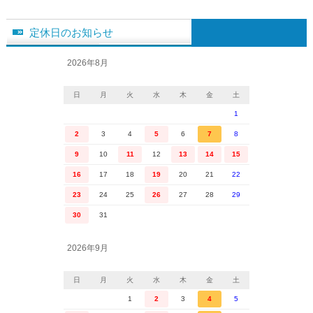
定休日のお知らせ
2026年8月
日
月
火
水
木
金
土
1
2
3
4
5
6
7
8
9
10
11
12
13
14
15
16
17
18
19
20
21
22
23
24
25
26
27
28
29
30
31
2026年9月
日
月
火
水
木
金
土
1
2
3
4
5