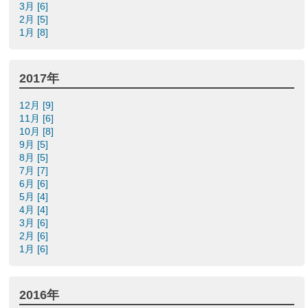
3月 [6]
2月 [5]
1月 [8]
2017年
12月 [9]
11月 [6]
10月 [8]
9月 [5]
8月 [5]
7月 [7]
6月 [6]
5月 [4]
4月 [4]
3月 [6]
2月 [6]
1月 [6]
2016年