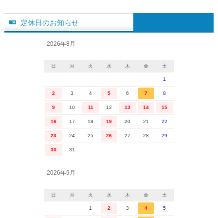
定休日のお知らせ
2026年8月
日
月
火
水
木
金
土
1
2
3
4
5
6
7
8
9
10
11
12
13
14
15
16
17
18
19
20
21
22
23
24
25
26
27
28
29
30
31
2026年9月
日
月
火
水
木
金
土
1
2
3
4
5