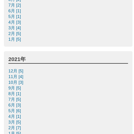
7月 [2]
6月 [1]
5月 [1]
4月 [3]
3月 [4]
2月 [5]
1月 [5]
2021年
12月 [5]
11月 [4]
10月 [3]
9月 [5]
8月 [1]
7月 [5]
6月 [3]
5月 [6]
4月 [1]
3月 [5]
2月 [7]
1月 [5]