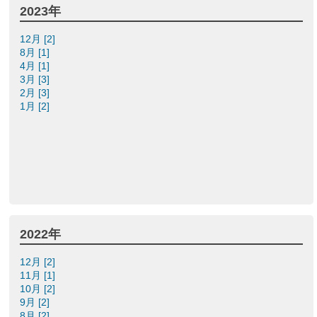
2023年
12月 [2]
8月 [1]
4月 [1]
3月 [3]
2月 [3]
1月 [2]
2022年
12月 [2]
11月 [1]
10月 [2]
9月 [2]
8月 [2]