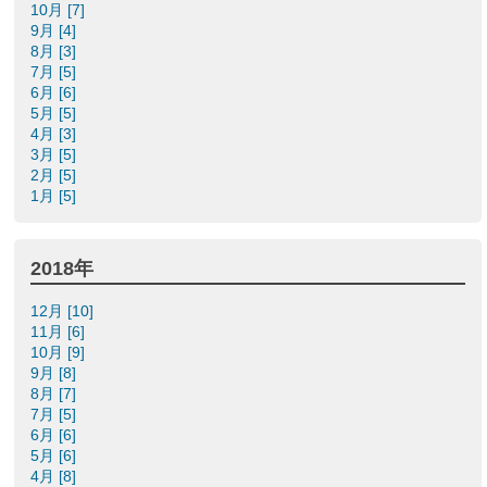
10月 [7]
9月 [4]
8月 [3]
7月 [5]
6月 [6]
5月 [5]
4月 [3]
3月 [5]
2月 [5]
1月 [5]
2018年
12月 [10]
11月 [6]
10月 [9]
9月 [8]
8月 [7]
7月 [5]
6月 [6]
5月 [6]
4月 [8]