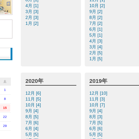
4月 [1]
10月 [2]
3月 [3]
9月 [2]
2月 [3]
8月 [2]
1月 [2]
7月 [2]
6月 [1]
5月 [1]
4月 [3]
3月 [4]
2月 [5]
1月 [5]
2020年
2019年
土
1
12月 [6]
12月 [10]
11月 [5]
11月 [3]
8
10月 [4]
10月 [7]
15
9月 [4]
9月 [4]
8月 [5]
8月 [3]
22
7月 [6]
7月 [5]
29
6月 [4]
6月 [6]
5月 [5]
5月 [5]