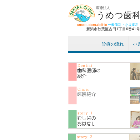
医療法人
うめつ歯
umetsu dental clinic
一般歯科・小児歯科
新潟市秋葉区古田1丁目6番41号
診療の流れ
小