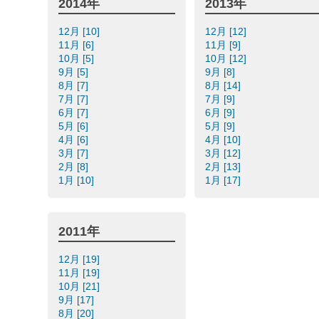
2014年
2013年
12月 [10]
12月 [12]
11月 [6]
11月 [9]
10月 [5]
10月 [12]
9月 [5]
9月 [8]
8月 [7]
8月 [14]
7月 [7]
7月 [9]
6月 [7]
6月 [9]
5月 [6]
5月 [9]
4月 [6]
4月 [10]
3月 [7]
3月 [12]
2月 [8]
2月 [13]
1月 [10]
1月 [17]
2011年
12月 [19]
11月 [19]
10月 [21]
9月 [17]
8月 [20]