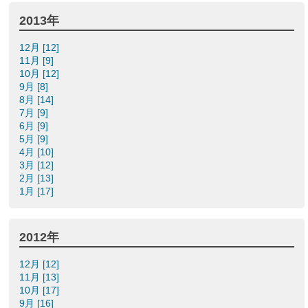
2013年
12月 [12]
11月 [9]
10月 [12]
9月 [8]
8月 [14]
7月 [9]
6月 [9]
5月 [9]
4月 [10]
3月 [12]
2月 [13]
1月 [17]
2012年
12月 [12]
11月 [13]
10月 [17]
9月 [16]