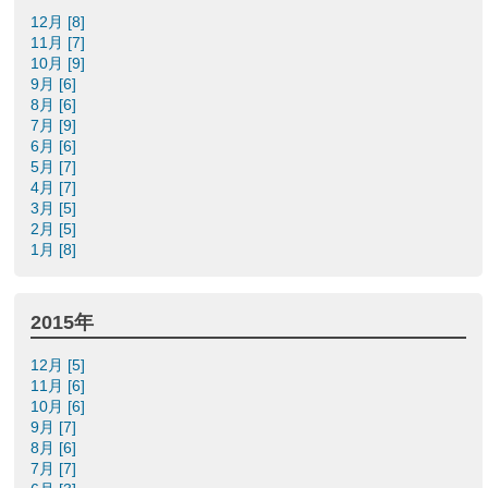
12月 [8]
11月 [7]
10月 [9]
9月 [6]
8月 [6]
7月 [9]
6月 [6]
5月 [7]
4月 [7]
3月 [5]
2月 [5]
1月 [8]
2015年
12月 [5]
11月 [6]
10月 [6]
9月 [7]
8月 [6]
7月 [7]