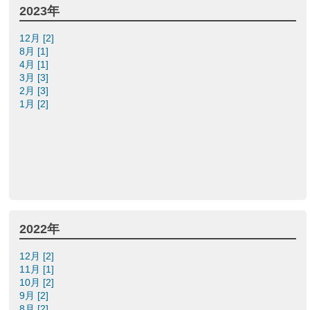
2023年
12月 [2]
8月 [1]
4月 [1]
3月 [3]
2月 [3]
1月 [2]
2022年
12月 [2]
11月 [1]
10月 [2]
9月 [2]
8月 [2]