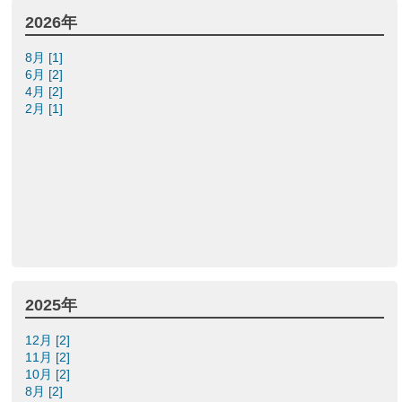
2026年
8月 [1]
6月 [2]
4月 [2]
2月 [1]
2025年
12月 [2]
11月 [2]
10月 [2]
8月 [2]