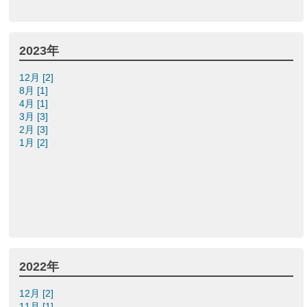
2023年
12月 [2]
8月 [1]
4月 [1]
3月 [3]
2月 [3]
1月 [2]
2022年
12月 [2]
11月 [1]