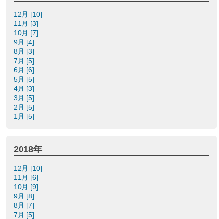
12月 [10]
11月 [3]
10月 [7]
9月 [4]
8月 [3]
7月 [5]
6月 [6]
5月 [5]
4月 [3]
3月 [5]
2月 [5]
1月 [5]
2018年
12月 [10]
11月 [6]
10月 [9]
9月 [8]
8月 [7]
7月 [5]