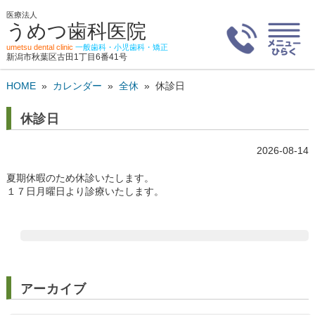
医療法人
うめつ歯科医院
umetsu dental clinic
一般歯科・小児歯科・矯正
新潟市秋葉区古田1丁目6番41号
HOME
»
カレンダー
»
全休
»
休診日
休診日
2026-08-14
夏期休暇のため休診いたします。
１７日月曜日より診療いたします。
アーカイブ