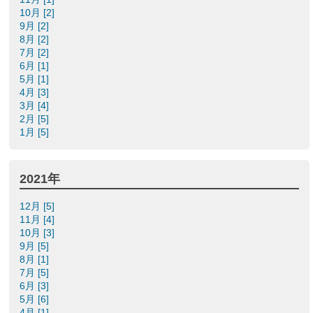
10月 [2]
9月 [2]
8月 [2]
7月 [2]
6月 [1]
5月 [1]
4月 [3]
3月 [4]
2月 [5]
1月 [5]
2021年
12月 [5]
11月 [4]
10月 [3]
9月 [5]
8月 [1]
7月 [5]
6月 [3]
5月 [6]
4月 [1]