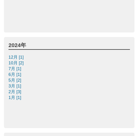
2024年
12月 [1]
10月 [2]
7月 [1]
6月 [1]
5月 [2]
3月 [1]
2月 [3]
1月 [1]