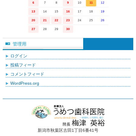
6
7
8
9
10
11
12
13
14
15
16
17
18
19
20
21
22
23
24
25
26
27
28
29
30
管理用
ログイン
投稿フィード
コメントフィード
WordPress.org
新潟市秋葉区古田1丁目6番41号