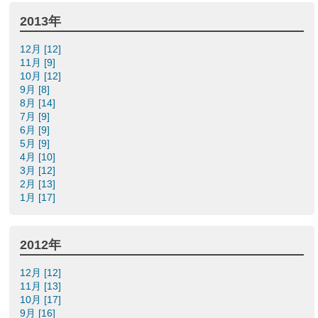
2013年
12月 [12]
11月 [9]
10月 [12]
9月 [8]
8月 [14]
7月 [9]
6月 [9]
5月 [9]
4月 [10]
3月 [12]
2月 [13]
1月 [17]
2012年
12月 [12]
11月 [13]
10月 [17]
9月 [16]