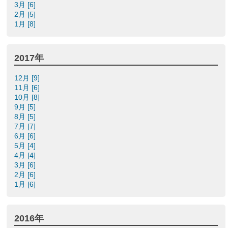
3月 [6]
2月 [5]
1月 [8]
2017年
12月 [9]
11月 [6]
10月 [8]
9月 [5]
8月 [5]
7月 [7]
6月 [6]
5月 [4]
4月 [4]
3月 [6]
2月 [6]
1月 [6]
2016年