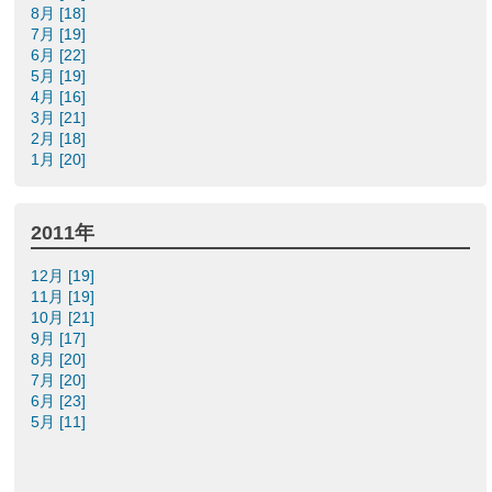
8月 [18]
7月 [19]
6月 [22]
5月 [19]
4月 [16]
3月 [21]
2月 [18]
1月 [20]
2011年
12月 [19]
11月 [19]
10月 [21]
9月 [17]
8月 [20]
7月 [20]
6月 [23]
5月 [11]