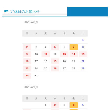
定休日のお知らせ
2026年8月
日
月
火
水
木
金
土
1
2
3
4
5
6
7
8
9
10
11
12
13
14
15
16
17
18
19
20
21
22
23
24
25
26
27
28
29
30
31
2026年9月
日
月
火
水
木
金
土
1
2
3
4
5