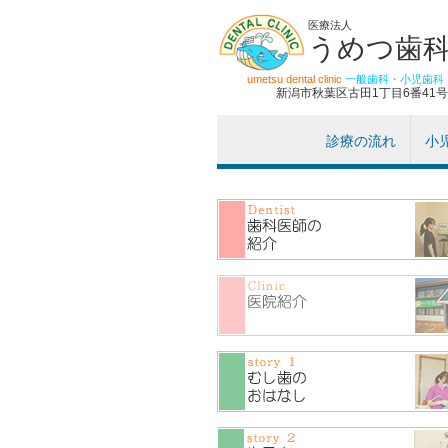
医療法人
うめつ歯
umetsu dental clinic
一般歯科・小児歯科
新潟市秋葉区古田1丁目6番41号
診療の流れ
小