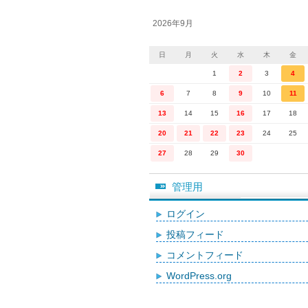
2026年9月
日
月
火
水
木
金
1
2
3
4
6
7
8
9
10
11
13
14
15
16
17
18
20
21
22
23
24
25
27
28
29
30
管理用
ログイン
投稿フィード
コメントフィード
WordPress.org