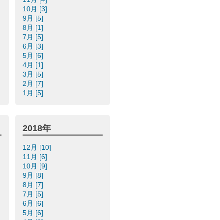
10月 [3]
9月 [5]
8月 [1]
7月 [5]
6月 [3]
5月 [6]
4月 [1]
3月 [5]
2月 [7]
1月 [5]
2018年
12月 [10]
11月 [6]
10月 [9]
9月 [8]
8月 [7]
7月 [5]
6月 [6]
5月 [6]