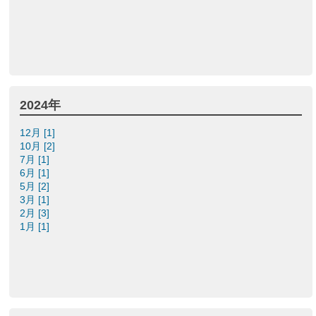
2024年
12月 [1]
10月 [2]
7月 [1]
6月 [1]
5月 [2]
3月 [1]
2月 [3]
1月 [1]