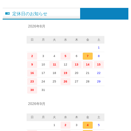
定休日のお知らせ
2026年8月
日
月
火
水
木
金
土
1
2
3
4
5
6
7
8
9
10
11
12
13
14
15
16
17
18
19
20
21
22
23
24
25
26
27
28
29
30
31
2026年9月
日
月
火
水
木
金
土
1
2
3
4
5