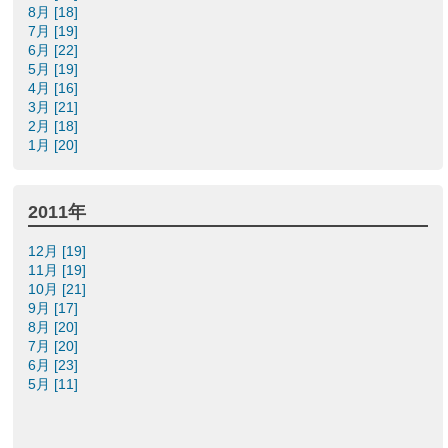
8月 [18]
7月 [19]
6月 [22]
5月 [19]
4月 [16]
3月 [21]
2月 [18]
1月 [20]
2011年
12月 [19]
11月 [19]
10月 [21]
9月 [17]
8月 [20]
7月 [20]
6月 [23]
5月 [11]