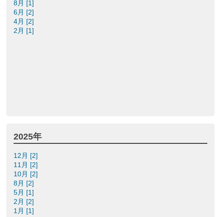
8月 [1]
6月 [2]
4月 [2]
2月 [1]
2025年
12月 [2]
11月 [2]
10月 [2]
8月 [2]
5月 [1]
2月 [2]
1月 [1]