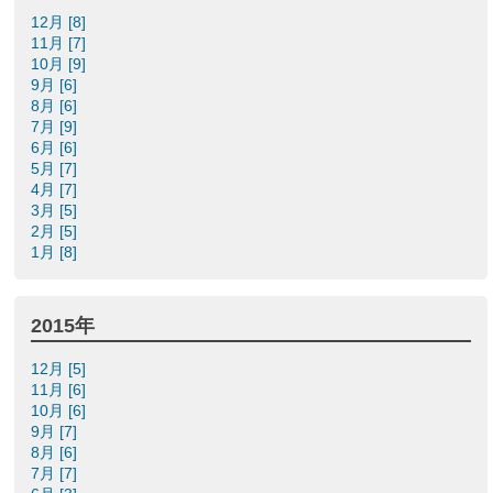
12月 [8]
11月 [7]
10月 [9]
9月 [6]
8月 [6]
7月 [9]
6月 [6]
5月 [7]
4月 [7]
3月 [5]
2月 [5]
1月 [8]
2015年
12月 [5]
11月 [6]
10月 [6]
9月 [7]
8月 [6]
7月 [7]