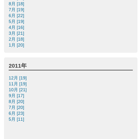
8月 [18]
7月 [19]
6月 [22]
5月 [19]
4月 [16]
3月 [21]
2月 [18]
1月 [20]
2011年
12月 [19]
11月 [19]
10月 [21]
9月 [17]
8月 [20]
7月 [20]
6月 [23]
5月 [11]