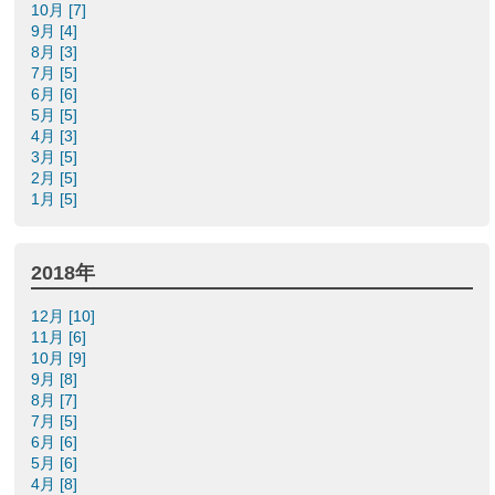
10月 [7]
9月 [4]
8月 [3]
7月 [5]
6月 [6]
5月 [5]
4月 [3]
3月 [5]
2月 [5]
1月 [5]
2018年
12月 [10]
11月 [6]
10月 [9]
9月 [8]
8月 [7]
7月 [5]
6月 [6]
5月 [6]
4月 [8]