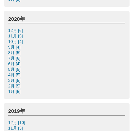
2020年
12月 [6]
11月 [5]
10月 [4]
9月 [4]
8月 [5]
7月 [6]
6月 [4]
5月 [5]
4月 [5]
3月 [5]
2月 [5]
1月 [5]
2019年
12月 [10]
11月 [3]