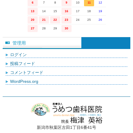
6
7
8
9
10
11
12
13
14
15
16
17
18
19
20
21
22
23
24
25
26
27
28
29
30
管理用
ログイン
投稿フィード
コメントフィード
WordPress.org
新潟市秋葉区古田1丁目6番41号