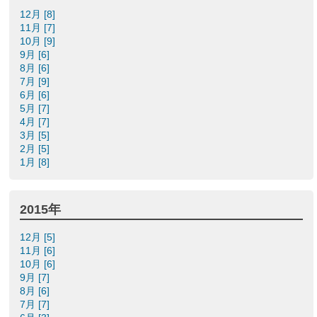
12月 [8]
11月 [7]
10月 [9]
9月 [6]
8月 [6]
7月 [9]
6月 [6]
5月 [7]
4月 [7]
3月 [5]
2月 [5]
1月 [8]
2015年
12月 [5]
11月 [6]
10月 [6]
9月 [7]
8月 [6]
7月 [7]