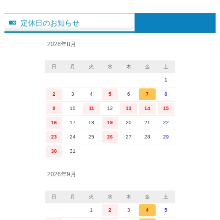
定休日のお知らせ
2026年8月
日
月
火
水
木
金
土
1
2
3
4
5
6
7
8
9
10
11
12
13
14
15
16
17
18
19
20
21
22
23
24
25
26
27
28
29
30
31
2026年9月
日
月
火
水
木
金
土
1
2
3
4
5