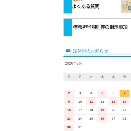
定休日のお知らせ
2026年8月
日
月
火
水
木
金
2
3
4
5
6
7
9
10
11
12
13
14
16
17
18
19
20
21
23
24
25
26
27
28
30
31