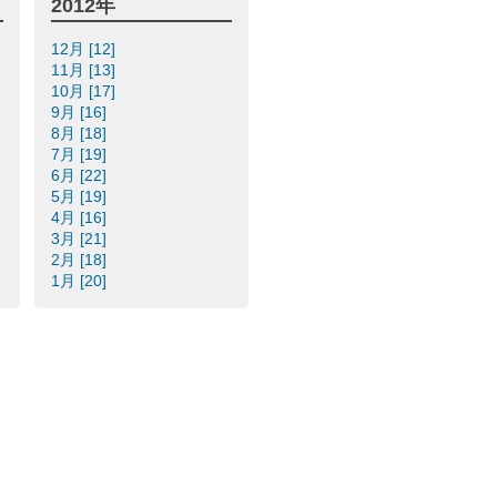
2012年
12月 [12]
11月 [13]
10月 [17]
9月 [16]
8月 [18]
7月 [19]
6月 [22]
5月 [19]
4月 [16]
3月 [21]
2月 [18]
1月 [20]