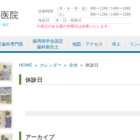
（月・火・木・金）
9時〜12時 / 14時〜18時
診療時間
科医院
（土）
9時〜12時 / 14時〜16時
休診日
水・日・祝祭日
・矯正
※祝日のある週の水曜日は診療いたします。
歯周病学会認定
児歯科専門医
地図・アクセス
求人
リン
歯科衛生士
HOME
»
カレンダー
»
全休
»
休診日
休診日
アーカイブ