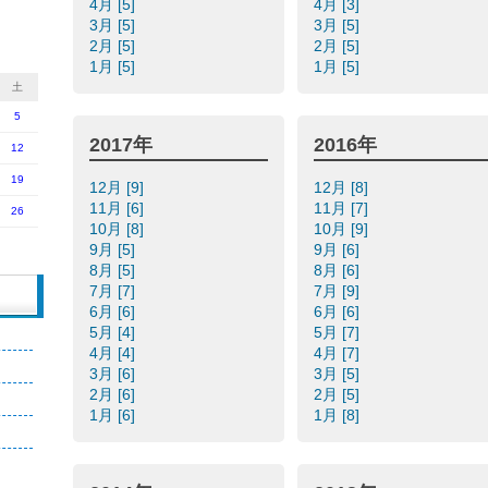
4月 [5]
4月 [3]
3月 [5]
3月 [5]
2月 [5]
2月 [5]
1月 [5]
1月 [5]
土
5
2017年
2016年
12
19
12月 [9]
12月 [8]
11月 [6]
11月 [7]
26
10月 [8]
10月 [9]
9月 [5]
9月 [6]
8月 [5]
8月 [6]
7月 [7]
7月 [9]
6月 [6]
6月 [6]
5月 [4]
5月 [7]
4月 [4]
4月 [7]
3月 [6]
3月 [5]
2月 [6]
2月 [5]
1月 [6]
1月 [8]