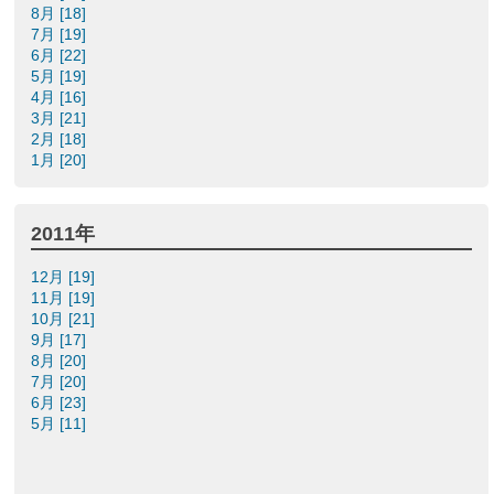
8月 [18]
7月 [19]
6月 [22]
5月 [19]
4月 [16]
3月 [21]
2月 [18]
1月 [20]
2011年
12月 [19]
11月 [19]
10月 [21]
9月 [17]
8月 [20]
7月 [20]
6月 [23]
5月 [11]