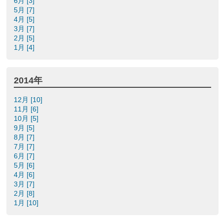
6月 [3]
5月 [7]
4月 [5]
3月 [7]
2月 [5]
1月 [4]
2014年
12月 [10]
11月 [6]
10月 [5]
9月 [5]
8月 [7]
7月 [7]
6月 [7]
5月 [6]
4月 [6]
3月 [7]
2月 [8]
1月 [10]