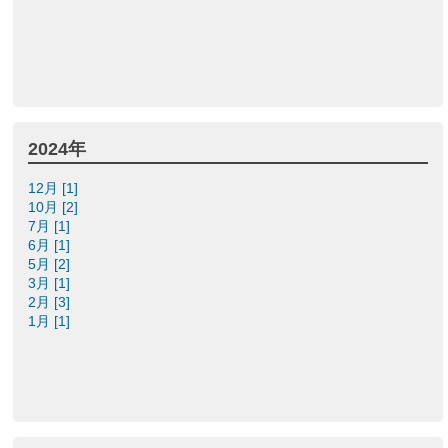
2024年
12月 [1]
10月 [2]
7月 [1]
6月 [1]
5月 [2]
3月 [1]
2月 [3]
1月 [1]