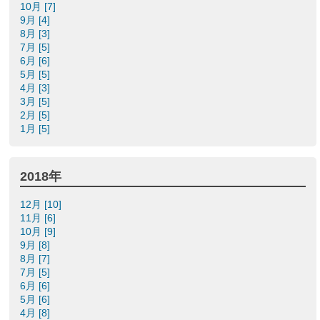
10月 [7]
9月 [4]
8月 [3]
7月 [5]
6月 [6]
5月 [5]
4月 [3]
3月 [5]
2月 [5]
1月 [5]
2018年
12月 [10]
11月 [6]
10月 [9]
9月 [8]
8月 [7]
7月 [5]
6月 [6]
5月 [6]
4月 [8]