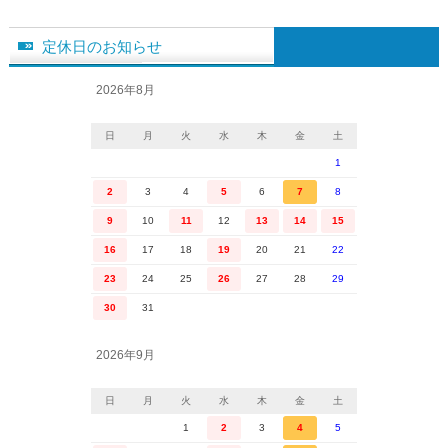
定休日のお知らせ
2026年8月
日
月
火
水
木
金
土
1
2
3
4
5
6
7
8
9
10
11
12
13
14
15
16
17
18
19
20
21
22
23
24
25
26
27
28
29
30
31
2026年9月
日
月
火
水
木
金
土
1
2
3
4
5