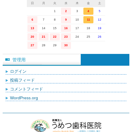
日
月
火
水
木
金
土
1
2
3
4
5
6
7
8
9
10
11
12
13
14
15
16
17
18
19
20
21
22
23
24
25
26
27
28
29
30
管理用
ログイン
投稿フィード
コメントフィード
WordPress.org