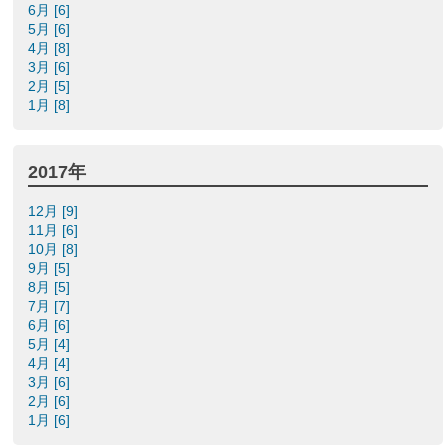
6月 [6]
5月 [6]
4月 [8]
3月 [6]
2月 [5]
1月 [8]
2017年
12月 [9]
11月 [6]
10月 [8]
9月 [5]
8月 [5]
7月 [7]
6月 [6]
5月 [4]
4月 [4]
3月 [6]
2月 [6]
1月 [6]