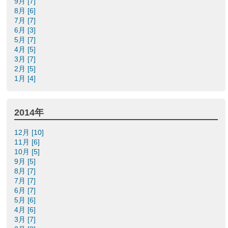
9月 [7]
8月 [6]
7月 [7]
6月 [3]
5月 [7]
4月 [5]
3月 [7]
2月 [5]
1月 [4]
2014年
12月 [10]
11月 [6]
10月 [5]
9月 [5]
8月 [7]
7月 [7]
6月 [7]
5月 [6]
4月 [6]
3月 [7]