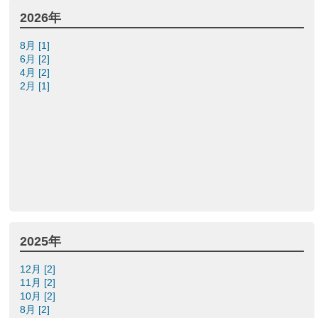
2026年
8月 [1]
6月 [2]
4月 [2]
2月 [1]
2025年
12月 [2]
11月 [2]
10月 [2]
8月 [2]