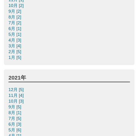
10月 [2]
9月 [2]
8月 [2]
7月 [2]
6月 [1]
5月 [1]
4月 [3]
3月 [4]
2月 [5]
1月 [5]
2021年
12月 [5]
11月 [4]
10月 [3]
9月 [5]
8月 [1]
7月 [5]
6月 [3]
5月 [6]
4月 [1]