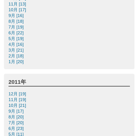
11月 [13]
10月 [17]
9月 [16]
8月 [18]
7月 [19]
6月 [22]
5月 [19]
4月 [16]
3月 [21]
2月 [18]
1月 [20]
2011年
12月 [19]
11月 [19]
10月 [21]
9月 [17]
8月 [20]
7月 [20]
6月 [23]
5月 [11]