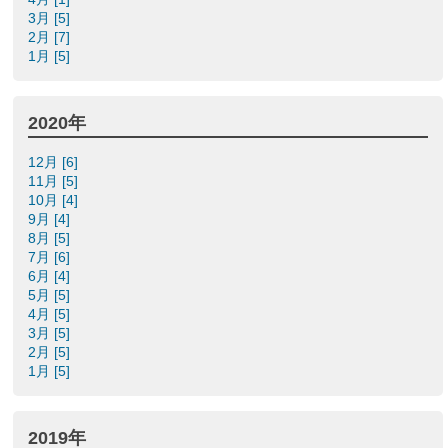
3月 [5]
2月 [7]
1月 [5]
2020年
12月 [6]
11月 [5]
10月 [4]
9月 [4]
8月 [5]
7月 [6]
6月 [4]
5月 [5]
4月 [5]
3月 [5]
2月 [5]
1月 [5]
2019年