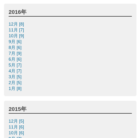
2016年
12月 [8]
11月 [7]
10月 [9]
9月 [6]
8月 [6]
7月 [9]
6月 [6]
5月 [7]
4月 [7]
3月 [5]
2月 [5]
1月 [8]
2015年
12月 [5]
11月 [6]
10月 [6]