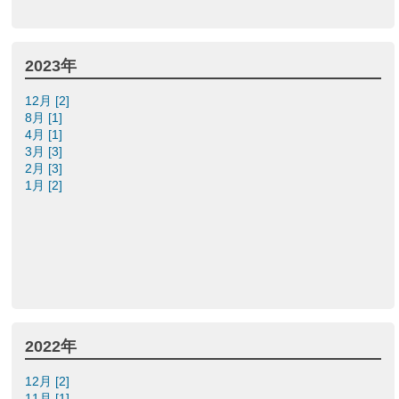
2023年
12月 [2]
8月 [1]
4月 [1]
3月 [3]
2月 [3]
1月 [2]
2022年
12月 [2]
11月 [1]