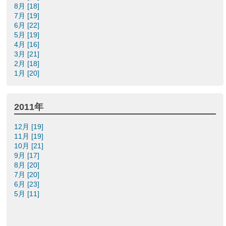
8月 [18]
7月 [19]
6月 [22]
5月 [19]
4月 [16]
3月 [21]
2月 [18]
1月 [20]
2011年
12月 [19]
11月 [19]
10月 [21]
9月 [17]
8月 [20]
7月 [20]
6月 [23]
5月 [11]