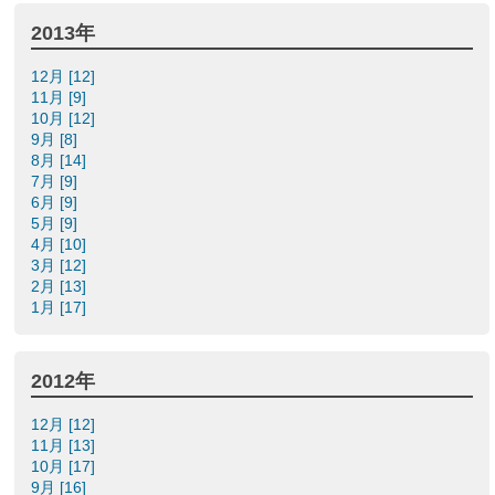
2013年
12月 [12]
11月 [9]
10月 [12]
9月 [8]
8月 [14]
7月 [9]
6月 [9]
5月 [9]
4月 [10]
3月 [12]
2月 [13]
1月 [17]
2012年
12月 [12]
11月 [13]
10月 [17]
9月 [16]