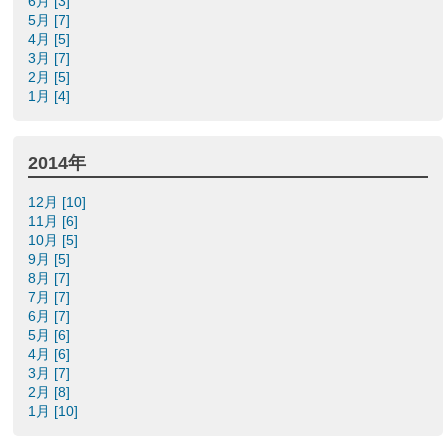
6月 [3]
5月 [7]
4月 [5]
3月 [7]
2月 [5]
1月 [4]
2014年
12月 [10]
11月 [6]
10月 [5]
9月 [5]
8月 [7]
7月 [7]
6月 [7]
5月 [6]
4月 [6]
3月 [7]
2月 [8]
1月 [10]