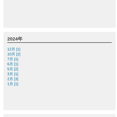
2024年
12月 [1]
10月 [2]
7月 [1]
6月 [1]
5月 [2]
3月 [1]
2月 [3]
1月 [1]