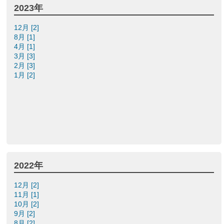
2023年
12月 [2]
8月 [1]
4月 [1]
3月 [3]
2月 [3]
1月 [2]
2022年
12月 [2]
11月 [1]
10月 [2]
9月 [2]
8月 [2]