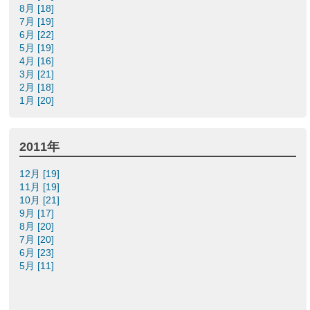
8月 [18]
7月 [19]
6月 [22]
5月 [19]
4月 [16]
3月 [21]
2月 [18]
1月 [20]
2011年
12月 [19]
11月 [19]
10月 [21]
9月 [17]
8月 [20]
7月 [20]
6月 [23]
5月 [11]