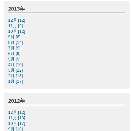
2013年
12月 [12]
11月 [9]
10月 [12]
9月 [8]
8月 [14]
7月 [9]
6月 [9]
5月 [9]
4月 [10]
3月 [12]
2月 [13]
1月 [17]
2012年
12月 [12]
11月 [13]
10月 [17]
9月 [16]