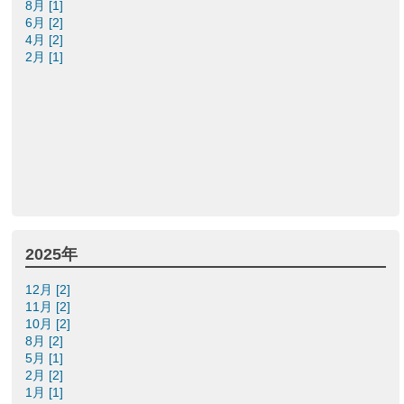
8月 [1]
6月 [2]
4月 [2]
2月 [1]
2025年
12月 [2]
11月 [2]
10月 [2]
8月 [2]
5月 [1]
2月 [2]
1月 [1]