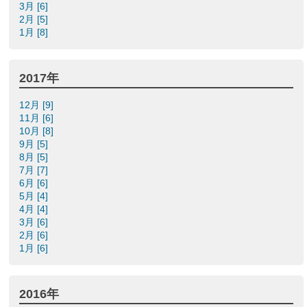
3月 [6]
2月 [5]
1月 [8]
2017年
12月 [9]
11月 [6]
10月 [8]
9月 [5]
8月 [5]
7月 [7]
6月 [6]
5月 [4]
4月 [4]
3月 [6]
2月 [6]
1月 [6]
2016年