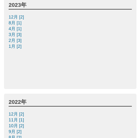
2023年
12月 [2]
8月 [1]
4月 [1]
3月 [3]
2月 [3]
1月 [2]
2022年
12月 [2]
11月 [1]
10月 [2]
9月 [2]
8月 [2]