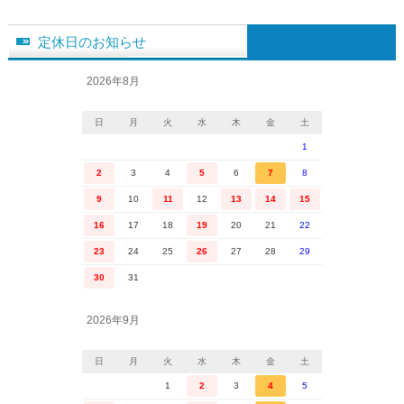
定休日のお知らせ
2026年8月
日
月
火
水
木
金
土
1
2
3
4
5
6
7
8
9
10
11
12
13
14
15
16
17
18
19
20
21
22
23
24
25
26
27
28
29
30
31
2026年9月
日
月
火
水
木
金
土
1
2
3
4
5