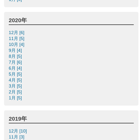
2020年
12月 [6]
11月 [5]
10月 [4]
9月 [4]
8月 [5]
7月 [6]
6月 [4]
5月 [5]
4月 [5]
3月 [5]
2月 [5]
1月 [5]
2019年
12月 [10]
11月 [3]