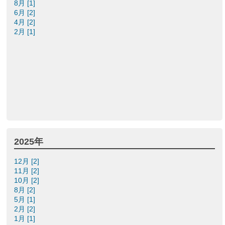
8月 [1]
6月 [2]
4月 [2]
2月 [1]
2025年
12月 [2]
11月 [2]
10月 [2]
8月 [2]
5月 [1]
2月 [2]
1月 [1]