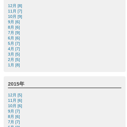
12月 [8]
11月 [7]
10月 [9]
9月 [6]
8月 [6]
7月 [9]
6月 [6]
5月 [7]
4月 [7]
3月 [5]
2月 [5]
1月 [8]
2015年
12月 [5]
11月 [6]
10月 [6]
9月 [7]
8月 [6]
7月 [7]