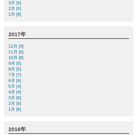
3月 [6]
2月 [5]
1月 [8]
2017年
12月 [9]
11月 [6]
10月 [8]
9月 [5]
8月 [5]
7月 [7]
6月 [6]
5月 [4]
4月 [4]
3月 [6]
2月 [6]
1月 [6]
2016年