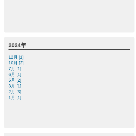
2024年
12月 [1]
10月 [2]
7月 [1]
6月 [1]
5月 [2]
3月 [1]
2月 [3]
1月 [1]