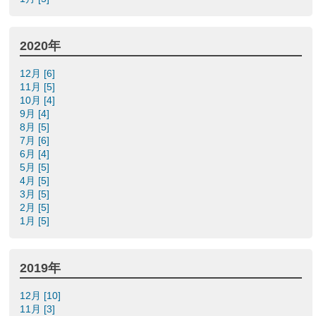
2020年
12月 [6]
11月 [5]
10月 [4]
9月 [4]
8月 [5]
7月 [6]
6月 [4]
5月 [5]
4月 [5]
3月 [5]
2月 [5]
1月 [5]
2019年
12月 [10]
11月 [3]