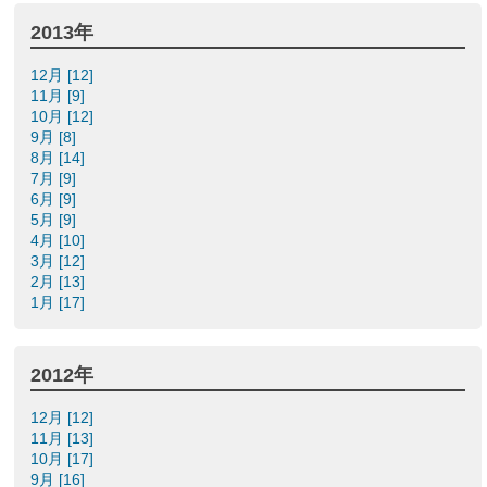
2013年
12月 [12]
11月 [9]
10月 [12]
9月 [8]
8月 [14]
7月 [9]
6月 [9]
5月 [9]
4月 [10]
3月 [12]
2月 [13]
1月 [17]
2012年
12月 [12]
11月 [13]
10月 [17]
9月 [16]