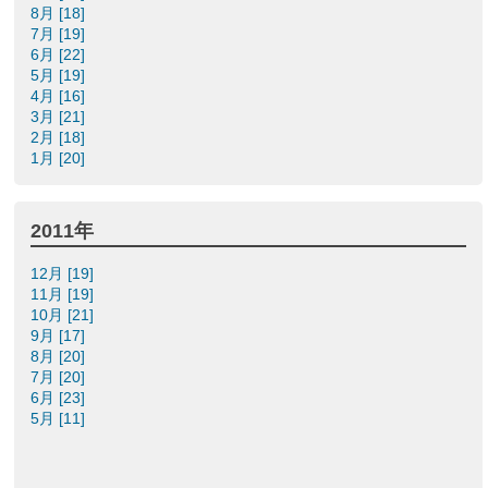
8月 [18]
7月 [19]
6月 [22]
5月 [19]
4月 [16]
3月 [21]
2月 [18]
1月 [20]
2011年
12月 [19]
11月 [19]
10月 [21]
9月 [17]
8月 [20]
7月 [20]
6月 [23]
5月 [11]