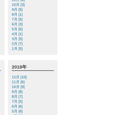
10月 [3]
9月 [5]
8月 [1]
7月 [5]
6月 [3]
5月 [6]
4月 [1]
3月 [5]
2月 [7]
1月 [5]
2018年
12月 [10]
11月 [6]
10月 [9]
9月 [8]
8月 [7]
7月 [5]
6月 [6]
5月 [6]