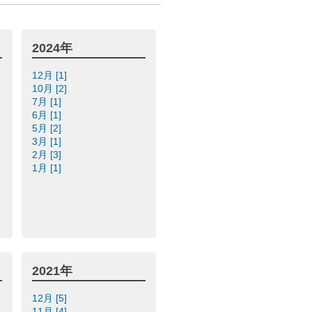
2024年
12月 [1]
10月 [2]
7月 [1]
6月 [1]
5月 [2]
3月 [1]
2月 [3]
1月 [1]
2021年
12月 [5]
11月 [4]