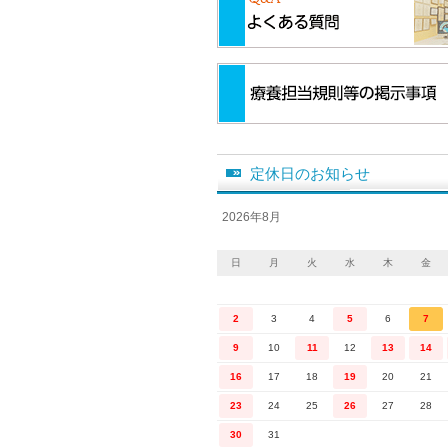
定休日のお知らせ
2026年8月
日
月
火
水
木
金
2
3
4
5
6
7
9
10
11
12
13
14
16
17
18
19
20
21
23
24
25
26
27
28
30
31