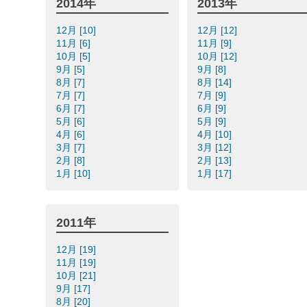
2014年
2013年
12月 [10]
12月 [12]
11月 [6]
11月 [9]
10月 [5]
10月 [12]
9月 [5]
9月 [8]
8月 [7]
8月 [14]
7月 [7]
7月 [9]
6月 [7]
6月 [9]
5月 [6]
5月 [9]
4月 [6]
4月 [10]
3月 [7]
3月 [12]
2月 [8]
2月 [13]
1月 [10]
1月 [17]
2011年
12月 [19]
11月 [19]
10月 [21]
9月 [17]
8月 [20]