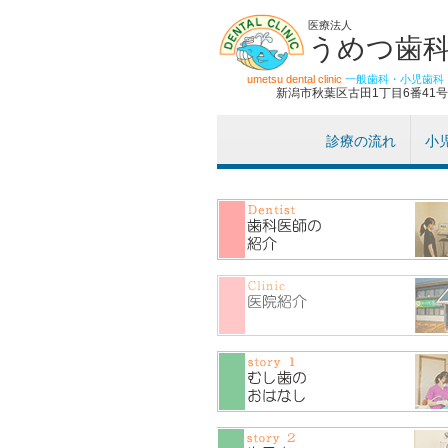
医療法人
うめつ歯
umetsu dental clinic
一般歯科・小児歯科
新潟市秋葉区古田1丁目6番41号
診療の流れ
小