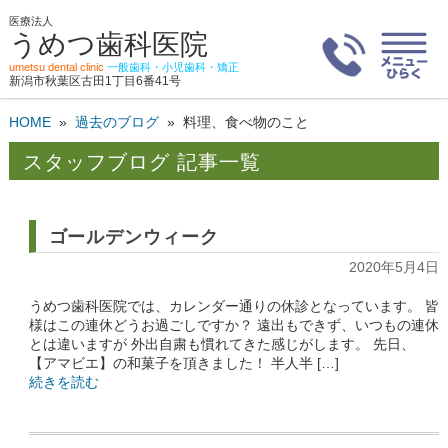
医療法人
うめつ歯科医院
umetsu dental clinic
一般歯科・小児歯科・矯正
新潟市秋葉区古田1丁目6番41号
HOME
»
過去のブログ
»
料理、食べ物のこと
スタッフブログ 記事一覧
ゴールデンウィーク
2020年5月4日
うめつ歯科医院では、カレンダー通りの休診となっています。 皆
様はこの連休どうお過ごしですか？ 遠出もできず、いつもの連休
とは違いますが 外出自粛も慣れてきた感じがします。 先日、
【アマビエ】の和菓子を頂きました！ 半人半 […]
続きを読む