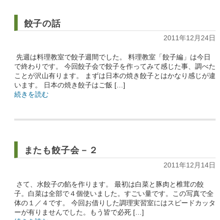
餃子の話
2011年12月24日
先週は料理教室で餃子週間でした。 料理教室「餃子編」は今日
で終わりです。 今回餃子会で餃子を作ってみて感じた事、調べた
ことが沢山有ります。 まずは日本の焼き餃子とはかなり感じが違
います。 日本の焼き餃子はご飯 […]
続きを読む
またも餃子会－２
2011年12月14日
さて、水餃子の餡を作ります。 最初は白菜と豚肉と椎茸の餃
子。白菜は全部で４個使いました。すごい量です。この写真で全
体の１／４です。 今回お借りした調理実習室にはスピードカッタ
ーが有りませんでした。もう皆で必死 […]