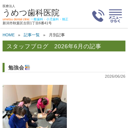
医療法人
うめつ歯科医院
umetsu dental clinic
一般歯科・小児歯科・矯正
新潟市秋葉区古田1丁目6番41号
HOME
»
記事一覧
»
月別記事
2026年6月の記事
勉強会
2026/06/26