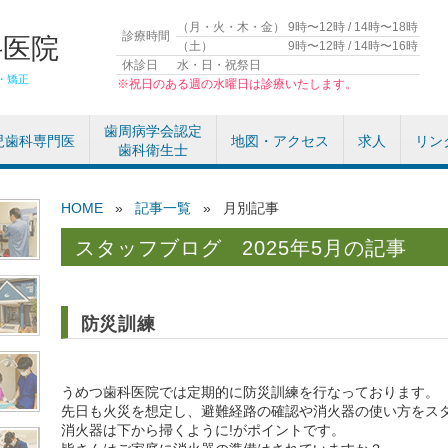
（月・火・木・金）
9時〜12時 / 14時〜18時
診療時間
科医院
（土）
9時〜12時 / 14時〜16時
休診日
水・日・祝祭日
・矯正
※祝日のある週の水曜日は診療いたします。
歯周病学会認定
児歯科専門医
地図・アクセス
求人
リン
歯科衛生士
HOME
»
記事一覧
»
月別記事
2025年5月の記事
防災訓練
うめつ歯科医院では定期的に防災訓練を行なっております。
先日も火災を想定し、避難経路の確認や消火器の使い方をス
消火器は下から掃くように!がポイントです。