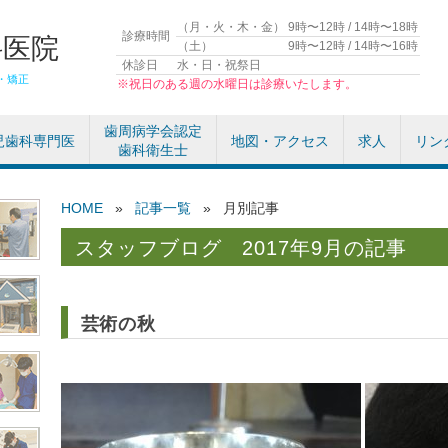
（月・火・木・金）
9時〜12時 / 14時〜18時
診療時間
科医院
（土）
9時〜12時 / 14時〜16時
休診日
水・日・祝祭日
・矯正
※祝日のある週の水曜日は診療いたします。
歯周病学会認定
児歯科専門医
地図・アクセス
求人
リン
歯科衛生士
HOME
»
記事一覧
»
月別記事
2017年9月の記事
芸術の秋