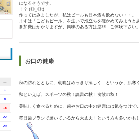
になるそうです。
！？ (◎_◎;)
作ってはみましたが、私はビールも日本酒も飲めない・・。
まずは「こどもビール」を注いで泡立ちを確かめてみようと
参加費はかかりますが、興味のある方は是非！ご体験下さい
お口の健康
土
秋の訪れとともに、朝晩はめっきり涼しく…というか、肌寒
1
秋といえば、スポーツの秋！読書の秋！食欲の秋！！
8
美味しく食べるために、歯やお口の中の健康には気をつけて
15
22
毎日歯ブラシで磨いているから大丈夫！という方も多
29