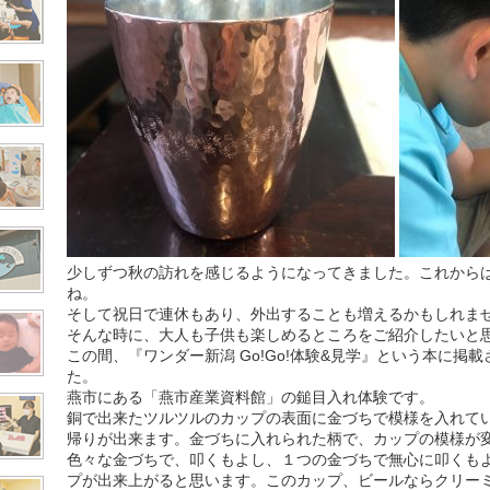
少しずつ秋の訪れを感じるようになってきました。これから
ね。
そして祝日で連休もあり、外出することも増えるかもしれま
そんな時に、大人も子供も楽しめるところをご紹介したいと
この間、『ワンダー新潟 Go!Go!体験&見学』という本に掲
た。
燕市にある「燕市産業資料館」の鎚目入れ体験です。
銅で出来たツルツルのカップの表面に金づちで模様を入れて
帰りが出来ます。金づちに入れられた柄で、カップの模様が
色々な金づちで、叩くもよし、１つの金づちで無心に叩くも
プが出来上がると思います。このカップ、ビールならクリー