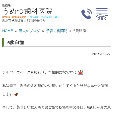
医療法人
うめつ歯科医院
umetsu dental clinic
一般歯科・小児歯科・矯正
新潟市秋葉区古田1丁目6番41号
HOME
»
過去のブログ
»
子育て奮闘記
»
6歳臼歯
6歳臼歯
2015-09-27
シルバーウイークも終わり、本格的に秋ですね
私は毎年、近所の金木犀のいい匂いがしてくると秋だなぁ〜と実感
します
そして、美味しい秋刀魚と栗ご飯で秋堪能中の今日、6歳10ヶ月の息