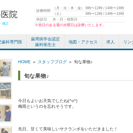
（月・火・木・金）
9時〜12時 / 14時〜18時
診療時間
科医院
（土）
9時〜12時 / 14時〜16時
休診日
水・日・祝祭日
・矯正
※祝日のある週の水曜日は診療いたします。
歯周病学会認定
児歯科専門医
地図・アクセス
求人
リン
歯科衛生士
HOME
»
スタッフブログ
»
旬な果物♪
旬な果物♪
今日もよいお天気でしたね(^o^)
梅雨というのを忘れそうです。
先日、甘くて美味しいサクランボをいただきました！