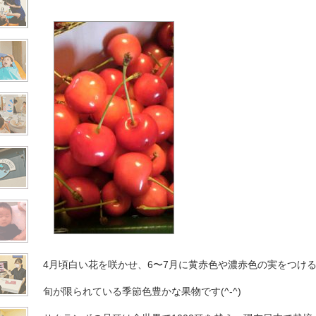
4月頃白い花を咲かせ、6〜7月に黄赤色や濃赤色の実をつけ
旬が限られている季節色豊かな果物です(^-^)