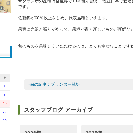
サクランボの品種は全世界で1000種を越え、現在日本で栽培
です。
佐藤錦が60％以上をしめ、代表品種といえます。
果実に光沢と張りがあって、果柄が青く新しいものが新鮮だ
旬のものを美味しくいただけるのは、とても幸せなことですね(^
土
«前の記事：プランター栽培
1
8
15
スタッフブログ アーカイブ
22
29
2026年
2025年