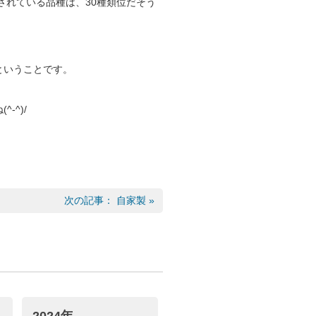
されている品種は、30種類位だそう
ということです。
-^)/
次の記事： 自家製 »
2024年