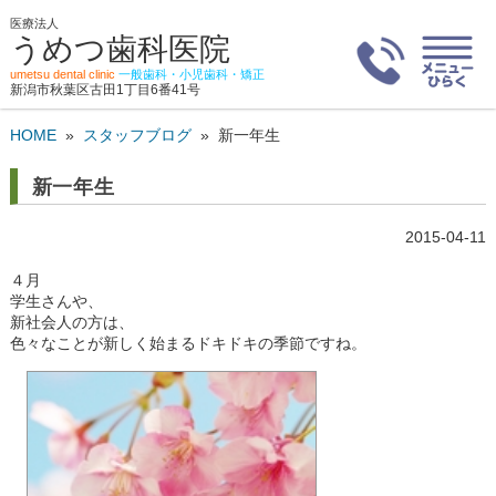
医療法人
うめつ歯科医院
umetsu dental clinic
一般歯科・小児歯科・矯正
新潟市秋葉区古田1丁目6番41号
HOME
»
スタッフブログ
»
新一年生
新一年生
2015-04-11
４月
学生さんや、
新社会人の方は、
色々なことが新しく始まるドキドキの季節ですね。