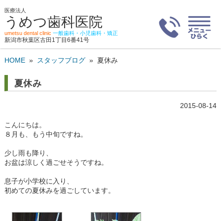
医療法人
うめつ歯科医院
umetsu dental clinic
一般歯科・小児歯科・矯正
新潟市秋葉区古田1丁目6番41号
HOME
»
スタッフブログ
»
夏休み
夏休み
2015-08-14
こんにちは。
８月も、もう中旬ですね。
少し雨も降り、
お盆は涼しく過ごせそうですね。
息子が小学校に入り、
初めての夏休みを過ごしています。