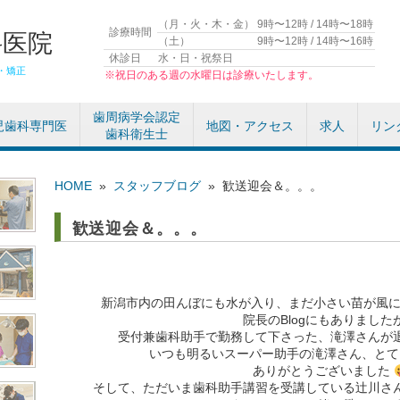
（月・火・木・金）
9時〜12時 / 14時〜18時
診療時間
科医院
（土）
9時〜12時 / 14時〜16時
休診日
水・日・祝祭日
・矯正
※祝日のある週の水曜日は診療いたします。
歯周病学会認定
児歯科専門医
地図・アクセス
求人
リン
歯科衛生士
HOME
»
スタッフブログ
»
歓送迎会＆。。。
歓送迎会＆。。。
新潟市内の田んぼにも水が入り、まだ小さい苗が風
院長のBlogにもありました
受付兼歯科助手で勤務して下さった、滝澤さんが
いつも明るいスーパー助手の滝澤さん、とて
ありがとうございました
そして、ただいま歯科助手講習を受講している辻川さ