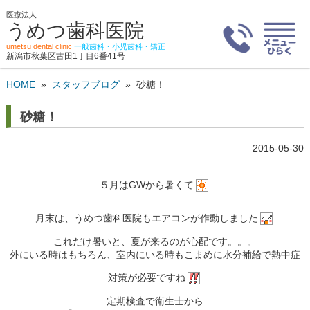
医療法人
うめつ歯科医院
umetsu dental clinic
一般歯科・小児歯科・矯正
新潟市秋葉区古田1丁目6番41号
HOME
»
スタッフブログ
»
砂糖！
砂糖！
2015-05-30
５月はGWから暑くて
月末は、うめつ歯科医院もエアコンが作動しました
これだけ暑いと、夏が来るのが心配です。。。
外にいる時はもちろん、室内にいる時もこまめに水分補給で熱中症
対策が必要ですね
定期検査で衛生士から