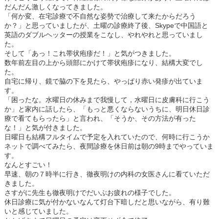
だんだん激しくなってきました。
「何か変、在宅診療で不自然な姿勢で治療して来たからだろう
か？」と思っていましたが、土曜の診療終了後、Skypeで中国語と
英語のダブルヘッターの授業をこなし、やれやれと思っていまし
た。
そして「あっ！これ帯状疱疹だ！」と気がつきました。
数年前左目の上から頭部にかけて帯状疱疹になり、結構大変でし
た。
自宅に帰り、鏡で脇の下を見たら、やっぱり赤い発疹が出ていま
す。
「困ったな。水曜日の休みまで我慢して，水曜日に皮膚科に行こう
か」と家内に話したら、「もっと悪くならないうちに、明日休日診
療で看てもらったら」と言われ、「そうか、その方法が有った
な！」と気が付きました。
日曜日も結構フルタイムで予定を入れていたので、何時に行こうか
ネットで調べてみたら、夜間診療を休日前は朝の9時までやっていま
す。
なんとすごい！
早速、朝の７時半に行き、徹夜明けの内科の女医さんに看ていただ
きました。
さすがに先生も徹夜明けでだいぶお疲れの様子でした。
休日診療に気が付かないなんて灯台下暗しだと思いながら、有り難
いと感じていました。