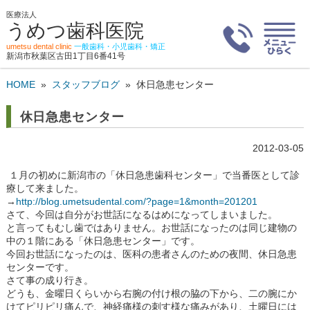
医療法人
うめつ歯科医院
umetsu dental clinic
一般歯科・小児歯科・矯正
新潟市秋葉区古田1丁目6番41号
HOME
»
スタッフブログ
»
休日急患センター
休日急患センター
2012-03-05
１月の初めに新潟市の「休日急患歯科センター」で当番医として診
療して来ました。
→
http://blog.umetsudental.com/?page=1&month=201201
さて、今回は自分がお世話になるはめになってしまいました。
と言ってもむし歯ではありません。お世話になったのは同じ建物の
中の１階にある「休日急患センター」です。
今回お世話になったのは、医科の患者さんのための夜間、休日急患
センターです。
さて事の成り行き。
どうも、金曜日くらいから右腕の付け根の脇の下から、二の腕にか
けてピリピリ痛んで、神経痛様の刺す様な痛みがあり、土曜日には