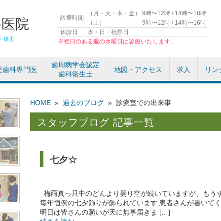
（月・火・木・金）
9時〜12時 / 14時〜18時
診療時間
科医院
（土）
9時〜12時 / 14時〜16時
休診日
水・日・祝祭日
・矯正
※祝日のある週の水曜日は診療いたします。
歯周病学会認定
児歯科専門医
地図・アクセス
求人
リン
歯科衛生士
HOME
»
過去のブログ
»
診療室での出来事
スタッフブログ 記事一覧
七夕☆
梅雨真っ只中のどんより曇り空が続いていますが、もうす
毎年恒例の七夕飾りが飾られています 患者さんが書いて
明日は皆さんの願いが天に無事届きま […]