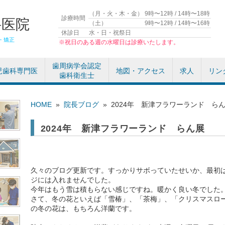
（月・火・木・金）
9時〜12時 / 14時〜18時
診療時間
科医院
（土）
9時〜12時 / 14時〜16時
休診日
水・日・祝祭日
・矯正
※祝日のある週の水曜日は診療いたします。
歯周病学会認定
児歯科専門医
地図・アクセス
求人
リン
歯科衛生士
HOME
»
院長ブログ
»
2024年 新津フラワーランド ら
2024年 新津フラワーランド らん展
久々のブログ更新です。すっかりサボっていたせいか、最初
ジには入れませんでした。
今年はもう雪は積もらない感じですね。暖かく良い冬でした
さて、冬の花といえば「雪椿」、「茶梅」、「クリスマスロ
の冬の花は、もちろん洋蘭です。