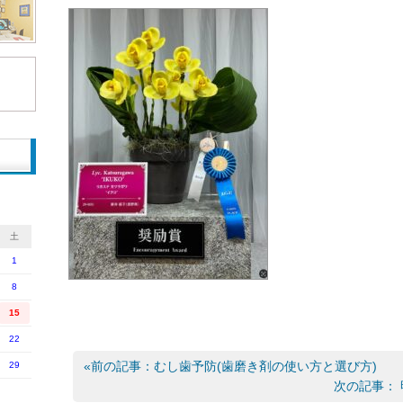
土
1
8
15
22
«前の記事：むし歯予防(歯磨き剤の使い方と選び方)
29
次の記事：