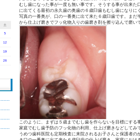
むし歯になった事が一度も無い事です。そうする事が出来た
に出てくる最初の永久歯の奥歯の６歳臼歯もむし歯になりに
写真の一番奥が、口の一番奥に出て来た６歳臼歯です。まだ
から仕上げ磨きでフッ化物入りの歯磨き剤を擦り込んで磨い
土
5
12
19
26
このように、まずは５歳までむし歯を作らないを目標にする
家庭でむし歯予防のフッ化物の利用、仕上げ磨きなどしてみ
うめつ歯科医院も定期検査に来院されるお子さんと保護者の
き口の一番奥に出て来た６歳臼歯の仕上げ磨き、家庭におけ