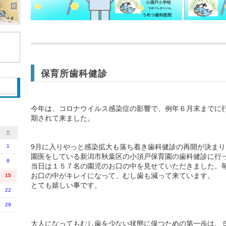
保育所歯科健診
今年は、コロナウイルス感染症の影響で、例年６月末までに
期されて来ました。
土
9月に入りやっと感染拡大も落ち着き歯科健診の再開が決ま
1
園医をしている新潟市秋葉区の小須戸保育園の歯科健診に行
8
当日は１５７名の園児のお口の中を見せていただきました。
お口の中がキレイになって、むし歯も減って来ています。
15
とても嬉しい事です。
22
29
大人になってもむし歯を少ない状態に保つための第一歩は、