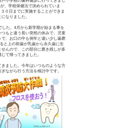
須戸小学校の歯科健診に行ってきまし
とが、学校保健法で決められていま
月３０日までに実施することができま
とになりました。
でした。4月から新学期が始まる事を
いつもと違う長い突然の休みで、児童
うで、お口の中も例年と違い少し歯磨
なると上の前歯が乳歯から永久歯に生
ませんので、この部分に磨き残しが多
感じて帰ってきました。
てきました。今年はいつものような方
防ぎながら行う方法を検討中です。