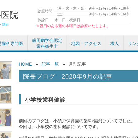
（月・火・木・金）
9時〜12時 / 14時〜18時
診療時間
科医院
（土）
9時〜12時 / 14時〜16時
休診日
水・日・祝祭日
・矯正
※祝日のある週の水曜日は診療いたします。
歯周病学会認定
児歯科専門医
地図・アクセス
求人
リン
歯科衛生士
HOME
»
記事一覧
»
月別記事
2020年9月の記事
小学校歯科健診
前回のブログは、小須戸保育園の歯科検診についてでした。
今回は、小学校の歯科健診についてです。