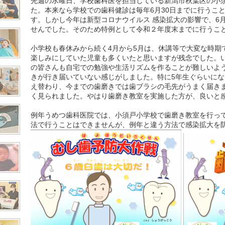
先週の水曜日、学校歯科医を担当している新潟市秋葉区の小
た。本来なら学校での歯科健診は毎年6月30日までに行うこ
す。しかし今年は新型コロナウイルス 感染拡大の影響で、6
せんでした。そのため特例として令和２年度末までに行うこ
小学校も春休みから続く4月から5月は、休講等で大変な時期
楽しみにしていた児童も多くいたと思いますが残念でした。
の皆さんも自宅での勉強や生活リズムを作ることが難しいよ
きが行き届いていない感じがしました。特に5年生ぐらいに
え替わり、今までの歯磨きでは歯ブラシの毛先がうまく届き
く見られました。やはり歯磨き教室を実施した方が、良いと
例年うめつ歯科医院では、小須戸小学校で歯磨き教室を行っ
法で行うことはできませんが、例年と違う方法で感染拡大を