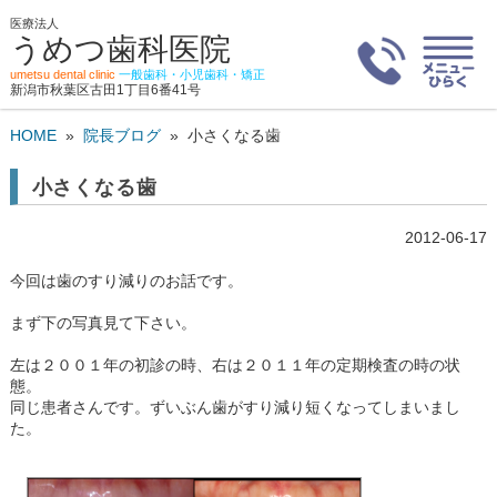
医療法人
うめつ歯科医院
umetsu dental clinic
一般歯科・小児歯科・矯正
新潟市秋葉区古田1丁目6番41号
HOME
»
院長ブログ
»
小さくなる歯
小さくなる歯
2012-06-17
今回は歯のすり減りのお話です。
まず下の写真見て下さい。
左は２００１年の初診の時、右は２０１１年の定期検査の時の状
態。
同じ患者さんです。ずいぶん歯がすり減り短くなってしまいまし
た。