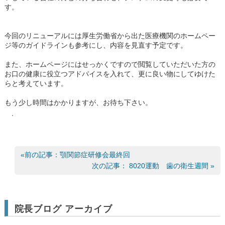
す。
今回のリニューアルには厚生労働省から出た医療機関のホームペー
ジ等のガイドラインも参考にし、内容を見直す予定です。
また、ホームページにはせっかくですので閲覧していただいた方の
お口の健康に役立つアドバイスを入れて、更に良い物にしてゆけた
らと考えています。
もう少し時間はかかりますが、お待ち下さい。
«前の記事：顎関節症研修会最終回
次の記事： 8020運動 歯の衛生週間 »
院長ブログ アーカイブ