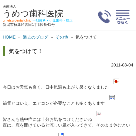
医療法人
うめつ歯科医院
umetsu dental clinic
一般歯科・小児歯科・矯正
新潟市秋葉区古田1丁目6番41号
HOME
»
過去のブログ
»
その他
»
気をつけて！
気をつけて！
2011-08-04
今日はお天気も良く、日中気温も上がり暑くなりました
節電とはいえ、エアコンが必要なことも多くあります
皆さんも熱中症には十分お気をつけくださいね
夜は、窓を開けていると涼しい風が入ってきて、そのまま休むとい