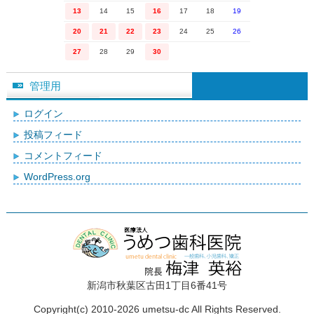
13
14
15
16
17
18
19
20
21
22
23
24
25
26
27
28
29
30
管理用
ログイン
投稿フィード
コメントフィード
WordPress.org
新潟市秋葉区古田1丁目6番41号
Copyright(c) 2010-2026 umetsu-dc All Rights Reserved.