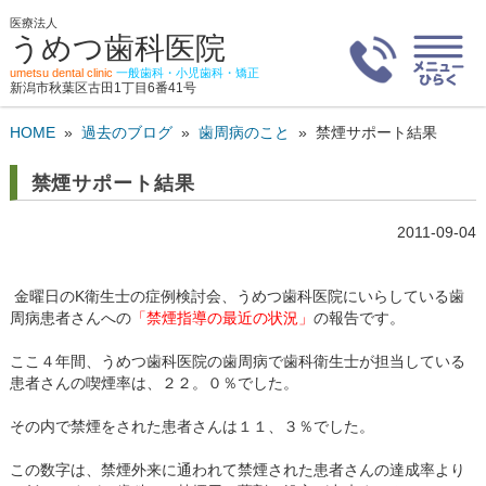
医療法人
うめつ歯科医院
umetsu dental clinic
一般歯科・小児歯科・矯正
新潟市秋葉区古田1丁目6番41号
HOME
»
過去のブログ
»
歯周病のこと
»
禁煙サポート結果
禁煙サポート結果
2011-09-04
歯
金曜日のK衛生士の症例検討会、うめつ歯科医院にいらしている
周病患者さんへの
「禁煙指導の最近の状況」
の報告です。
ここ４年間、うめつ歯科医院の歯周病で歯科衛生士が担当している
患者さんの喫煙率は、２２。０％でした。
その内で禁煙をされた患者さんは１１、３％でした。
この数字は、禁煙外来に通われて禁煙された患者さんの達成率より