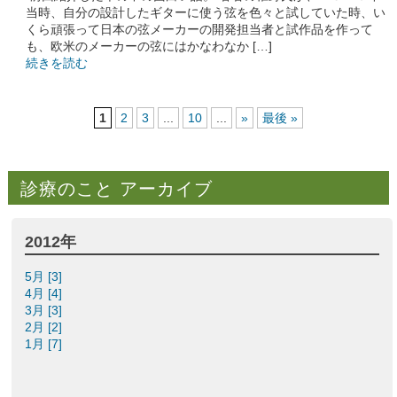
当時、自分の設計したギターに使う弦を色々と試していた時、い
くら頑張って日本の弦メーカーの開発担当者と試作品を作って
も、欧米のメーカーの弦にはかなわなか […]
続きを読む
1
2
3
...
10
...
»
最後 »
診療のこと アーカイブ
2012年
5月 [3]
4月 [4]
3月 [3]
2月 [2]
1月 [7]