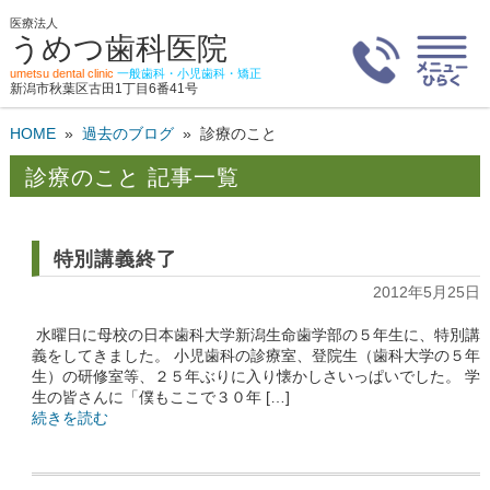
医療法人
うめつ歯科医院
umetsu dental clinic
一般歯科・小児歯科・矯正
新潟市秋葉区古田1丁目6番41号
HOME
»
過去のブログ
»
診療のこと
診療のこと 記事一覧
特別講義終了
2012年5月25日
水曜日に母校の日本歯科大学新潟生命歯学部の５年生に、特別講
義をしてきました。 小児歯科の診療室、登院生（歯科大学の５年
生）の研修室等、２５年ぶりに入り懐かしさいっぱいでした。 学
生の皆さんに「僕もここで３０年 […]
続きを読む