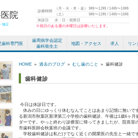
（月・火・木・金）
9時〜12時 / 14時〜18時
診療時間
科医院
（土）
9時〜12時 / 14時〜16時
休診日
水・日・祝祭日
・矯正
※祝日のある週の水曜日は診療いたします。
歯周病学会認定
児歯科専門医
地図・アクセス
求人
リン
歯科衛生士
HOME
»
過去のブログ
»
むし歯のこと
»
歯科健診
歯科健診
今日は休診日です。
休みの日にゆっくり休むなんてことはあまり記憶に無いです
る新潟市秋葉区新津第三小学校の歯科健診、午後は1歳6ヶ月
ダーです。やっと終わり診療室に帰ってきましたが、院長室
市歯科医師会秋葉班の会議です。
学校歯科健診は私だけでなく近くの開業医の先生と一緒です