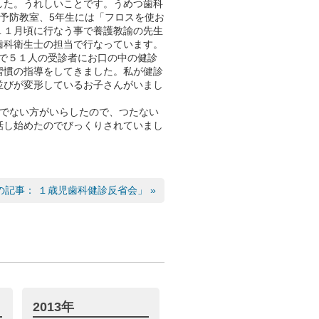
した。うれしいことです。うめつ歯科
予防教室、5年生には「フロスを使お
１１月頃に行なう事で養護教諭の先生
歯科衛生士の担当で行なっています。
で５１人の受診者にお口の中の健診
習慣の指導をしてきました。私が健診
並びが変形しているお子さんがいまし
でない方がいらしたので、つたない
話し始めたのでびっくりされていまし
の記事： １歳児歯科健診反省会」 »
2013年