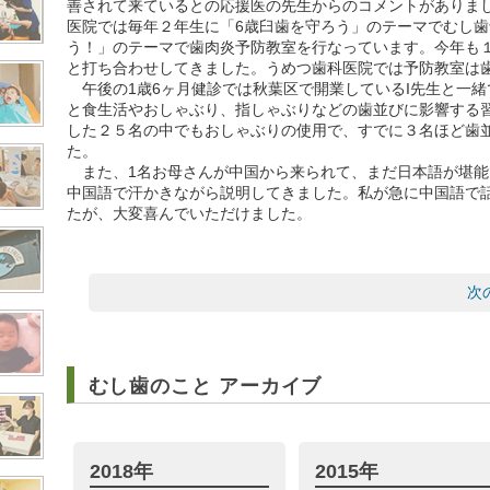
善されて来ているとの応援医の先生からのコメントがありま
医院では毎年２年生に「6歳臼歯を守ろう」のテーマでむし歯
う！」のテーマで歯肉炎予防教室を行なっています。今年も
と打ち合わせしてきました。うめつ歯科医院では予防教室は
午後の1歳6ヶ月健診では秋葉区で開業しているI先生と一緒
と食生活やおしゃぶり、指しゃぶりなどの歯並びに影響する
した２５名の中でもおしゃぶりの使用で、すでに３名ほど歯
た。
また、1名お母さんが中国から来られて、まだ日本語が堪能
中国語で汗かきながら説明してきました。私が急に中国語で
たが、大変喜んでいただけました。
次
むし歯のこと アーカイブ
2018年
2015年