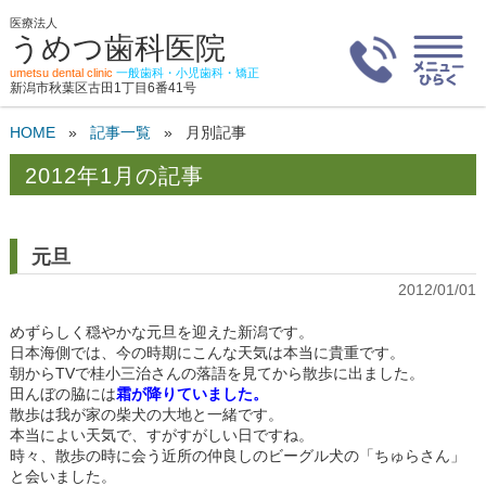
医療法人
うめつ歯科医院
umetsu dental clinic
一般歯科・小児歯科・矯正
新潟市秋葉区古田1丁目6番41号
HOME
»
記事一覧
»
月別記事
2012年1月の記事
元旦
2012/01/01
めずらしく穏やかな元旦を迎えた新潟です。
日本海側では、今の時期にこんな天気は本当に貴重です。
朝からTVで桂小三治さんの落語を見てから散歩に出ました。
田んぼの脇には
霜が降りていました。
散歩は我が家の柴犬の大地と一緒です。
本当によい天気で、すがすがしい日ですね。
時々、散歩の時に会う近所の仲良しのビーグル犬の「ちゅらさん」
と会いました。