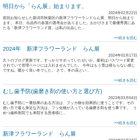
明日から「らん展」始まります。
2024年02月22日
前回お知らせした新潟市秋葉区の新津フラワーランドらん展、明日から始まり
ます。 本日、出品作の各賞の選考会がありました。おかげさまで最優秀賞にあ
たる「新津フラワーランド賞」は私の出品した...
>>続きを読む
2024年 新津フラワーランド らん展
2024年02月17日
久々のブログ更新です。すっかりサボっていたせいか、最初はパスワード変更
されていて管理ページには入れませんでした。 今年はもう雪は積もらない感じ
ですね。暖かく良い冬でした。 さて、冬の花とい...
>>続きを読む
むし歯予防(歯磨き剤の使い方と選び方)
2023年03月04日
むし歯予防に一番効果のある方法は、フッカ物を効果的に使うことです。その
使い方で最も身近な方法は、フッ化物が入っている歯磨き剤を使う事です。 う
めつ歯科医院でも来院する患者様に...
>>続きを読む
新津フラワーランド らん展