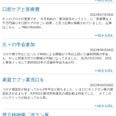
>>続きを読む
口腔ケアと医療費
2022年07月26日
久々のブログの更新です。 今月初めの「東洋経済オンライン」に「医療費を１
千万円減らす口腔ケアのすごい効果」と言う記事が掲載されていました。 記事
はこちら → https://toyokei...
>>続きを読む
久々の学会参加
2022年06月04日
コロナ禍で中止になったりWebによる開催が２年以上続いた歯科関係の学会
も、やっと対面方式での開催が可能になってきました。 先月の5月19日、20日
と幕張メッセにて第60回日本小児歯科学会大会が行...
>>続きを読む
家庭でフッ素洗口を
2022年04月09日
コロナ感染症が始まってから2年半ほど経ちました。いまだにオミクロン株の感
染拡大が止まらず、4月9日の新潟市秋葉区の感染者は49名でした。 さてこの
パンデミックが始まってから気...
>>続きを読む
県立植物園「洋ラン展」