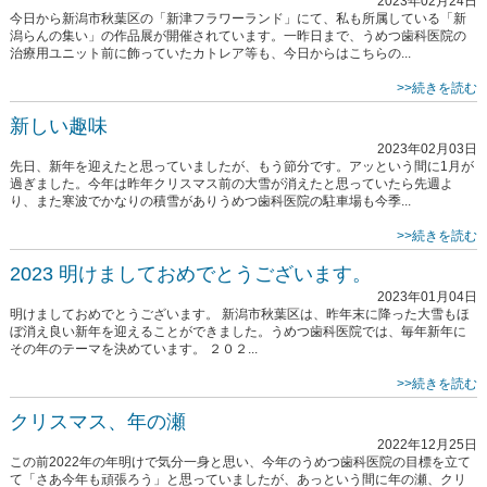
2023年02月24日
今日から新潟市秋葉区の「新津フラワーランド」にて、私も所属している「新
潟らんの集い」の作品展が開催されています。一昨日まで、うめつ歯科医院の
治療用ユニット前に飾っていたカトレア等も、今日からはこちらの...
>>続きを読む
新しい趣味
2023年02月03日
先日、新年を迎えたと思っていましたが、もう節分です。アッという間に1月が
過ぎました。今年は昨年クリスマス前の大雪が消えたと思っていたら先週よ
り、また寒波でかなりの積雪がありうめつ歯科医院の駐車場も今季...
>>続きを読む
2023 明けましておめでとうございます。
2023年01月04日
明けましておめでとうございます。 新潟市秋葉区は、昨年末に降った大雪もほ
ぼ消え良い新年を迎えることができました。うめつ歯科医院では、毎年新年に
その年のテーマを決めています。 ２０２...
>>続きを読む
クリスマス、年の瀬
2022年12月25日
この前2022年の年明けで気分一身と思い、今年のうめつ歯科医院の目標を立て
て「さあ今年も頑張ろう」と思っていましたが、あっという間に年の瀬、クリ