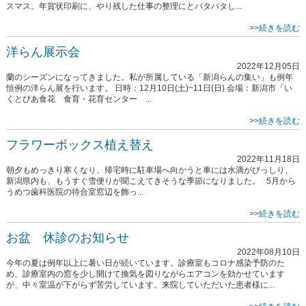
スマス。年賀状印刷に、やり残した仕事の整理にとバタバタし...
>>続きを読む
洋らん展示会
2022年12月05日
蘭のシーズンになってきました。私が所属している「新潟らんの集い」も例年
恒例の洋らん展を行います。 日時：12月10日(土)~11日(日) 会場：新潟市「い
くとぴあ食花 食育・花育センター ...
>>続きを読む
フラワーボックス植え替え
2022年11月18日
朝夕もめっきり寒くなり、帰宅時に駐車場へ向かうと車には水滴がびっしり、
新潟県内も、もうすぐ雪便りが聞こえてきそうな季節になりました。 5月から
うめつ歯科医院の待合室窓辺を飾っ...
>>続きを読む
お盆 休診のお知らせ
2022年08月10日
今年の夏は例年以上に暑い日が続いています。診療室もコロナ感染予防のた
め、診療室内の窓を少し開けて換気を図りながらエアコンを効かせています
が、中々室温が下がらず苦労しています。来院していただいた患者様に...